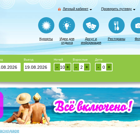
Личный кабинет
Проверить путевку
Курорты
Идеи для
Досуг и
Рестораны
Фо
отдыха
информация
зд
Выезд
Ночей
Взрослые
Дети
-
+
-
+
-
+
раснодаре