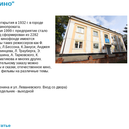
ино"
ткрытия в 1932 г. в городе
кинопроката.
я 1999 г. предприятие стало
д сформирован из 2282
 В кинофонде имеются
 таких режиссеров как Ф.
 Л.Бессона, К.Зануси, Анджея
инцева, Л. Трауберга, Э.
шина, А. Тарковского, К.
матикова и многих других.
ительному заказу можно
и сказки, отечественное кино,
 фильмы на различные темы.
Ленина и ул. Леваневского. Вход со двора)
недельник - выходной
татье