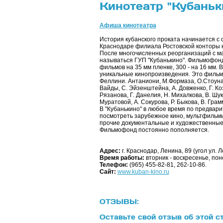
Кинотеатр "Кубаньк
Афиша кинотеатра
История кубанского проката начинается с о
Краснодаре филиала Ростовской конторы 
После многочисленных реорганизаций с ма
называться ГУП "Кубанькино". Фильмофон
фильмов на 35 мм пленке, 300 - на 16 мм.
уникальные кинопроизведения. Это фильмы
Феллини. Антаниони, М.Формаза, О.Стоуна,
Вайды, С. Эйзенштейна, А. Довженко, Г. Коз
Рязанова, Г. Данелия, Н. Михалкова, В. Шук
Муратовой, А. Сокурова, Р. Быкова, В. Грам
В "Кубанькино" в любое время по предвар
посмотреть зарубежное кино, мультфильмы 
прочие документальные и художественные
Фильмофонд постоянно пополняется.
Адрес:
г. Краснодар, Ленина, 89 (угол ул. 
Время работы:
вторник - воскресенье, по
Телефон:
(965) 455-82-81, 262-10-86.
Сайт:
www.kuban-kino.ru
ОТЗЫВЫ:
Оставьте свой отзыв об этой с