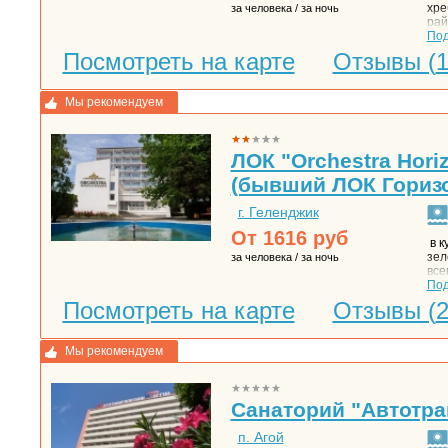
хре
за человека / за ночь
рай
зна
По
кли
Посмотреть на карте
Отзывы (
300
соб
про
Мы рекомендуем
пят
аэр
до 
ЛОК "Orchestra Horiz
(бывший ЛОК Горизо
г. Геленджик
От
1616
руб
в к
зел
за человека / за ночь
все
пля
По
кру
Посмотреть на карте
Отзывы (
Оби
ком
сам
Мы рекомендуем
фак
рас
бак
орг
Санаторий "Автотра
п. Агой