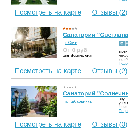
порта
собст
Посмотреть на карте
Отзывы (
2
)
Санаторий "Светлана
г. Сочи
От 0
руб
в цен
наход
цены формируются
зал Ф
расп
Подр
примо
Посмотреть на карте
Отзывы (
2
)
Адлер
м.
Санаторий "Солнечн
в кур
п. Кабардинка
уголк
Цемес
здесь
Подр
среди
в год
Посмотреть на карте
Отзывы (
0
)
можж
изум