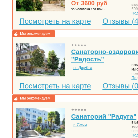
От
3600
руб
в ц
500
за человека / за ночь
По
Посмотреть на карте
Отзывы (
Мы рекомендуем
Санаторно-оздоров
"Радость"
в ж
п. Джубга
км 
под
кур
По
кли
Посмотреть на карте
Отзывы (
наи
пот
зел
Мы рекомендуем
гор
Санаторий "Радуга"
в ц
г. Сочи
тер
вер
ниж
По