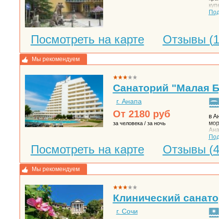
куп
дер
По
зан
охр
кор
Посмотреть на карте
Отзывы (
леч
сто
сер
Мы рекомендуем
вод
дел
по 
дет
Санаторий "Малая Б
воз
г. Анапа
От
2180
руб
в А
мор
за человека / за ночь
Ана
огр
По
сам
Посмотреть на карте
Отзывы (
про
тер
про
Мы рекомендуем
Клинический санато
г. Сочи