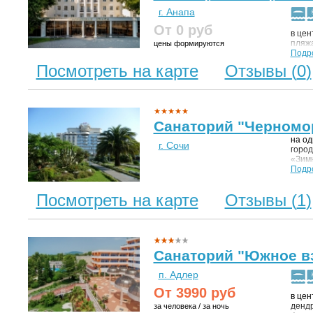
г. Анапа
От 0
руб
в цен
пляжа
цены формируются
Подр
Посмотреть на карте
Отзывы (
0
)
Санаторий "Черномо
на од
г. Сочи
город
«Зимн
санат
Подр
бескр
Главн
Посмотреть на карте
Отзывы (
1
)
км, о
Санаторий "Южное в
п. Адлер
От
3990
руб
в цен
дендр
за человека / за ночь