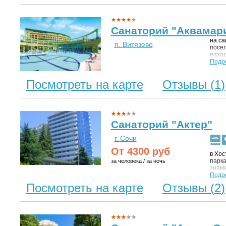
Санаторий "Аквамар
на са
п. Витязево
посел
наход
дель
Подр
Посмотреть на карте
Отзывы (
1
)
Санаторий "Актер"
г. Сочи
От
4300
руб
в Хос
парка
за человека / за ночь
знаме
км, о
Подр
Посмотреть на карте
Отзывы (
2
)