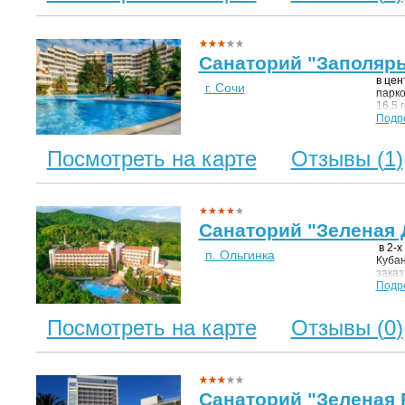
Санаторий "Заполяр
в цен
г. Сочи
парко
16,5 
обору
Подр
Посмотреть на карте
Отзывы (
1
)
Санаторий "Зеленая 
в 2-х
п. Ольгинка
Кубан
заказ
релик
Подр
уровн
Посмотреть на карте
Отзывы (
0
)
Санаторий "Зеленая