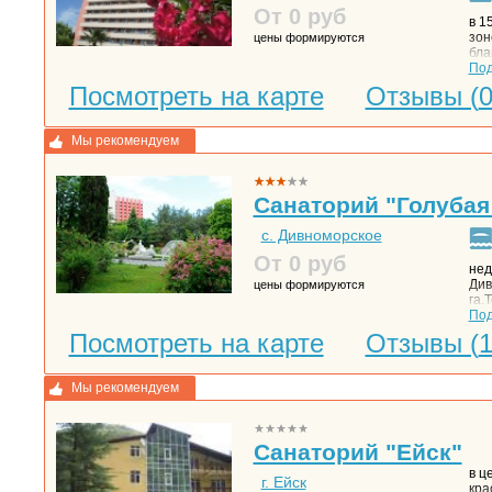
От 0
руб
в 1
зон
цены формируются
бла
гор
По
здр
Посмотреть на карте
Отзывы (
зон
мет
спу
Мы рекомендуем
бла
клу
мик
экз
Санаторий "Голубая
с. Дивноморское
От 0
руб
нед
Див
цены формируются
га.
сое
По
пиц
Посмотреть на карте
Отзывы (
гек
про
охр
Мы рекомендуем
бла
Санаторий "Ейск"
в ц
г. Ейск
кра