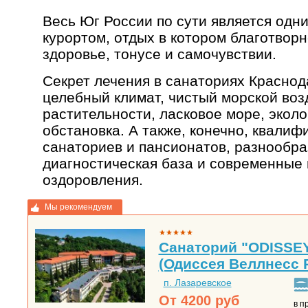
Весь Юг России по сути является од
курортом, отдых в котором благотвор
здоровье, тонусе и самочувствии.
Секрет лечения в санаториях Краснода
целебный климат, чистый морской воз
растительности, ласковое море, экол
обстановка. А также, конечно, квали
санаториев и пансионатов, разнообра
диагностическая база и современные 
оздоровления.
Мы рекомендуем
Санаторий "ODISS
(Одиссея Веллнесс Р
п. Лазаревское
От
4200
руб
в п