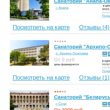
Санаторий "Анапа-Ок
в цен
г. Анапа
моря,
рынок
Подр
Посмотреть на карте
Отзывы (
4
)
Санаторий "Архипо-
п. Архипо-Осиповка
От 0
руб
в одн
посел
цены формируются
рек В
заним
Подр
Сочет
Посмотреть на карте
Отзывы (
1
)
морск
для о
900 м
Санаторий "Беларус
г. Сочи
От
2000
руб