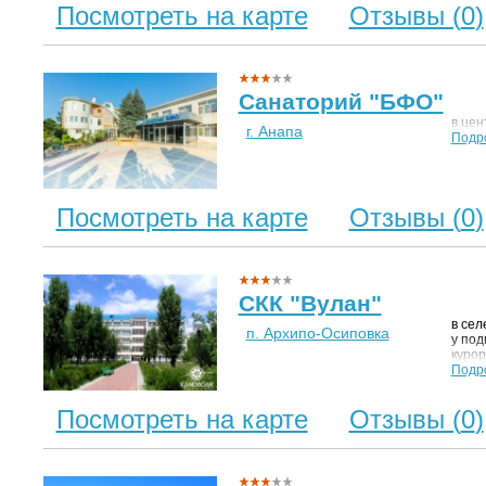
разв
Посмотреть на карте
Отзывы (
0
)
Санаторий "БФО"
в цен
г. Анапа
Подр
Посмотреть на карте
Отзывы (
0
)
СКК "Вулан"
в сел
п. Архипо-Осиповка
у под
курор
бело
Подр
ресто
Посмотреть на карте
Отзывы (
0
)