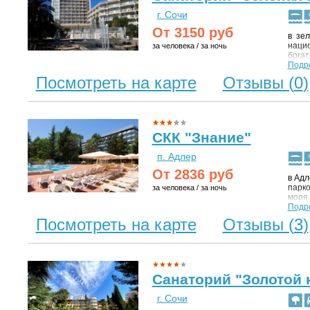
г. Сочи
От
3150
руб
в зел
нацио
за человека / за ночь
богат
на 16
Подр
терри
Посмотреть на карте
Отзывы (
0
)
чист
возд
сам п
м.
СКК "Знание"
п. Адлер
От
2836
руб
в Адл
парко
за человека / за ночь
моря.
санат
Подр
самый
Посмотреть на карте
Отзывы (
3
)
клубы
товар
~ 5 к
Адлер
Санаторий "Золотой 
г. Сочи