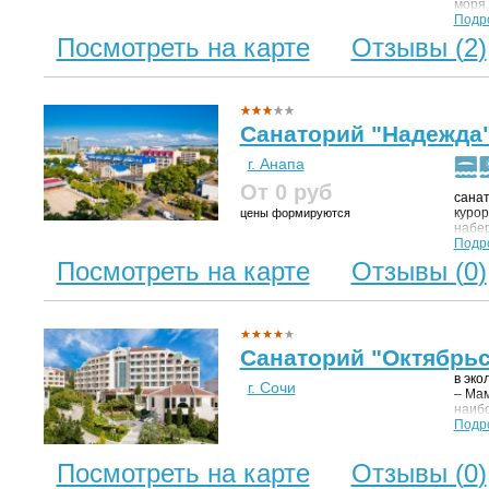
моря,
велик
Подр
имен
Посмотреть на карте
Отзывы (
2
)
Шерем
Санаторий "Надежда
г. Анапа
От 0
руб
санат
курор
цены формируются
набер
лечеб
Подр
Посмотреть на карте
Отзывы (
0
)
Санаторий "Октябрьс
в эко
г. Сочи
– Мам
наиб
приро
Подр
крепо
спосо
Посмотреть на карте
Отзывы (
0
)
дерев
кипар