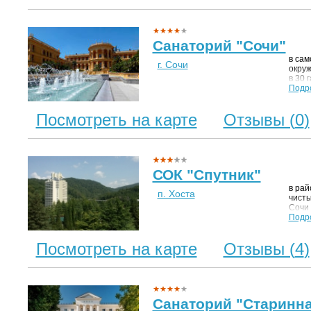
благо
добр
отдых
Санаторий "Сочи"
в сам
г. Сочи
окру
в 30 
тенис
Подр
Посмотреть на карте
Отзывы (
0
)
СОК "Спутник"
в рай
п. Хоста
чисты
Сочи 
на бл
Подр
множе
Лесоп
Посмотреть на карте
Отзывы (
4
)
микро
загаз
-15 к
Санаторий "Старинна