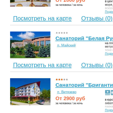
в цен
моря,
за человека / за ночь
вокза
уника
Подр
площа
Посмотреть на карте
Отзывы (
0
)
Санаторий "Белая Ру
на пл
п. Майский
метро
зоне 
предс
Подр
архит
от г. 
Посмотреть на карте
Отзывы (
0
)
Санаторий "Бриганти
п. Витязево
От
2900
руб
в кур
аквап
за человека / за ночь
парка
так»,
Подр