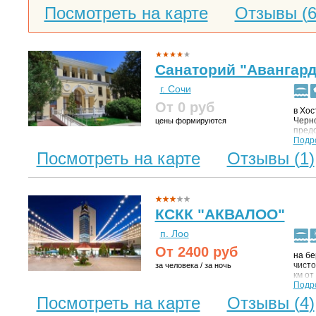
вод
Посмотреть на карте
Отзывы (
от 
дос
муз
ста
гор
гал
Санаторий "Авангард
дет
Худ
г. Сочи
От 0
руб
в Хос
Черно
цены формируются
пред
площа
Подр
Комф
Посмотреть на карте
Отзывы (
1
)
санат
богат
непо
«Денд
музей
старе
КСКК "АКВАЛОО"
м.
п. Лоо
От
2400
руб
на бе
чисто
за человека / за ночь
км от
собст
Подр
в ~ 5
Посмотреть на карте
Отзывы (
4
)