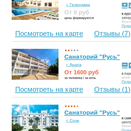
г. Геленджик
От 0
руб
в кур
запад
цены формируются
Красн
рядо
Подр
побер
Посмотреть на карте
Отзывы (
7
)
Санаторий "Русь"
г. Анапа
От
1600
руб
в пар
моря.
за человека / за ночь
Подр
Посмотреть на карте
Отзывы (
1
)
Санаторий "Русь"
в сам
г. Сочи
центр
берег
езды 
Подр