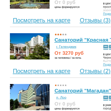
От 0
руб
в цен
просп
цены формируются
дорог
автов
Подр
сосед
Посмотреть на карте
Отзывы (
3
)
объек
"Дере
парус
Сочин
Санаторий "Красная 
г. Геленджик
От
3270
руб
в цен
Черно
за человека / за ночь
быстр
развл
Подр
идеал
Посмотреть на карте
Отзывы (
2
)
возду
сосен
идеал
отдых
Санаторий "Магадан
п. Лоо
От 0
руб
в уни
город
цены формируются