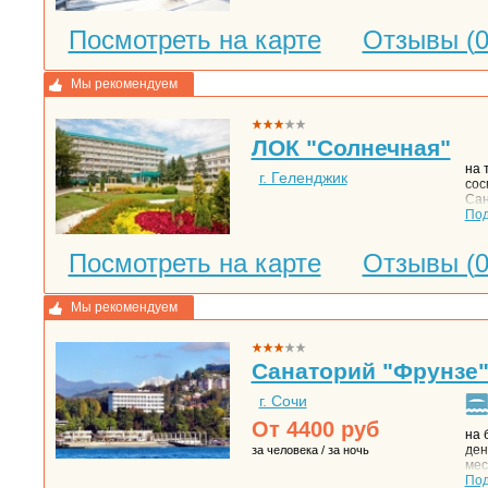
мор
одн
Посмотреть на карте
Отзывы (
сан
тер
1,4
гал
Мы рекомендуем
раз
чит
рас
ЛОК "Солнечная"
пля
инф
на 
зал
г. Геленджик
сос
гор
Сан
пля
выс
По
апа
одн
уро
Гел
дер
Посмотреть на карте
Отзывы (
соб
дву
мет
пун
уют
Мы рекомендуем
сто
Санаторий "Фрунзе
г. Сочи
От
4400
руб
на 
ден
за человека / за ночь
мес
км 
По