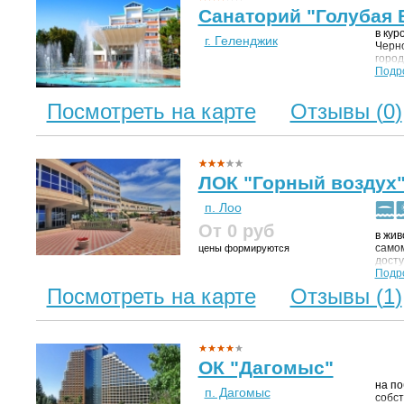
Санаторий "Голубая 
в кур
г. Геленджик
Черно
город
равни
Подр
м. У 
остан
Посмотреть на карте
Отзывы (
0
)
довез
минут
благ
12 га
субтр
и час
ЛОК "Горный воздух
поис
покоя
п. Лоо
А воз
От 0
руб
в жив
самом
цены формируются
досту
магаз
Подр
непо
Посмотреть на карте
Отзывы (
1
)
аквап
ОК "Дагомыс"
на по
п. Дагомыс
собст