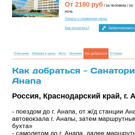
От
2180
руб
/ за человека / за
ночь
Узнать о снижении цены
Как оплатить?
Забронировать
Описание
Номера и цены
Фото
Лечение
Как добраться
Отзывы
Как добраться - Санаторий
Анапа
Россия, Краснодарский край, г. А
- поездом до г. Анапа, от ж/д станции А
автовокзала г. Анапы, затем маршрутны
бухта»
- самолетом до г. Анапа, далее маршрут