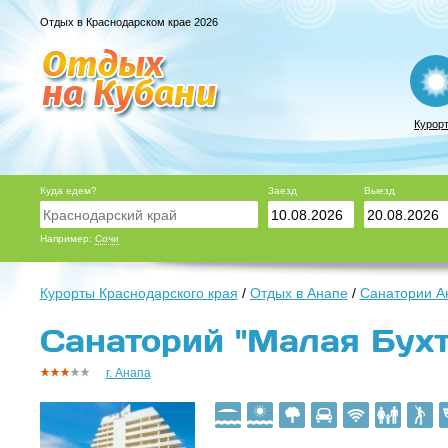
Отдых в Краснодарском крае 2026
Курор
Куда едем?
Заезд
Выезд
Например:
Сочи
Курорты Краснодарского края
/
Отдых в Анапе
/
Санатории А
Санаторий "Малая Бухта
г. Анапа