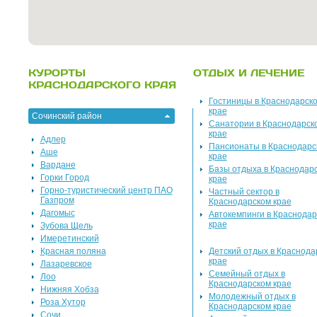
КУРОРТЫ
ОТДЫХ И ЛЕЧЕНИЕ
КРАСНОДАРСКОГО КРАЯ
Гостиницы в Краснодарск
крае
Сочинский район
Санатории в Краснодарск
крае
Адлер
Пансионаты в Краснодарс
Аше
крае
Вардане
Базы отдыха в Краснодар
Горки Город
крае
Горно-туристический центр ПАО
Частный сектор в
Газпром
Краснодарском крае
Дагомыс
Автокемпинги в Краснодар
крае
Зубова Щель
Имеретинский
Красная поляна
Детский отдых в Краснода
крае
Лазаревское
Семейный отдых в
Лоо
Краснодарском крае
Нижняя Хобза
Молодежный отдых в
Роза Хутор
Краснодарском крае
Сочи