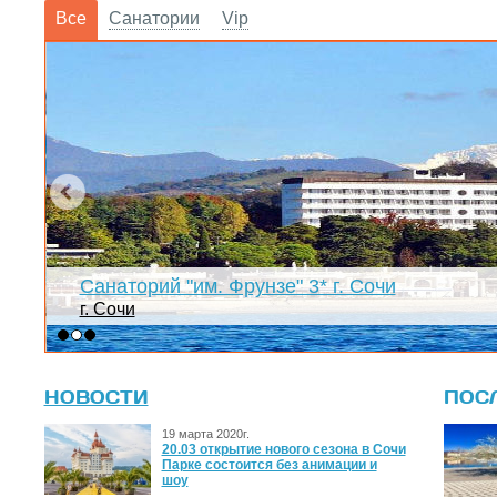
Все
Санатории
Vip
!
Санаторий "им. Фрунзе" 3* г. Сочи
г. Сочи
НОВОСТИ
ПОС
19 марта 2020г.
20.03 открытие нового сезона в Сочи
Парке состоится без анимации и
шоу