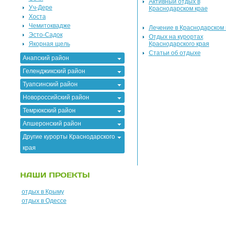
Активный отдых в
Уч-Дере
Краснодарском крае
Хоста
Чемитоквадже
Лечение в Краснодарском 
Эсто-Садок
Отдых на курортах
Якорная щель
Краснодарского края
Статьи об отдыхе
Анапский район
Геленджикский район
Туапсинский район
Новороссийский район
Темрюкский район
Апшеронский район
Другие курорты Краснодарского
края
НАШИ ПРОЕКТЫ
отдых в Крыму
отдых в Одессе