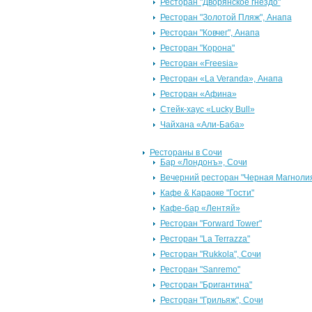
Ресторан "Дворянское гнездо"
Ресторан "Золотой Пляж", Анапа
Ресторан "Ковчег", Анапа
Ресторан "Корона"
Ресторан «Freesia»
Ресторан «La Veranda», Анапа
Ресторан «Афина»
Стейк-хаус «Lucky Bull»
Чайхана «Али-Баба»
Рестораны в Сочи
Бар «Лондонъ», Сочи
Вечерний ресторан "Черная Магноли
Кафе & Караоке "Гости"
Кафе-бар «Лентяй»
Ресторан "Forward Tower"
Ресторан "La Terrazza"
Ресторан "Rukkola", Сочи
Ресторан "Sanremo"
Ресторан "Бригантина"
Ресторан "Грильяж", Сочи