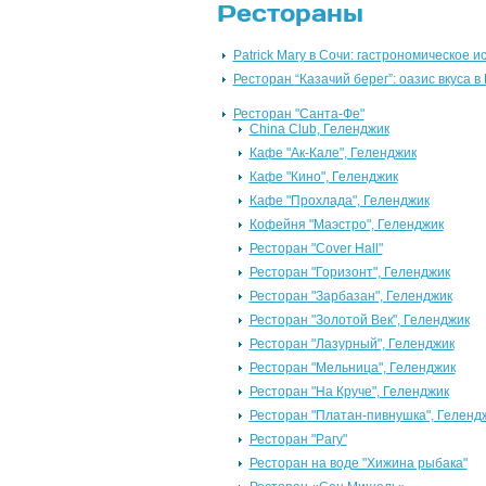
Рестораны
Patrick Mary в Сочи: гастрономическое 
Ресторан “Казачий берег”: оазис вкуса в
Ресторан "Санта-Фе"
China Club, Геленджик
Кафе "Ак-Кале", Геленджик
Кафе "Кино", Геленджик
Кафе "Прохлада", Геленджик
Кофейня "Маэстро", Геленджик
Ресторан "Cover Hall"
Ресторан "Горизонт", Геленджик
Ресторан "Зарбазан", Геленджик
Ресторан "Золотой Век", Геленджик
Ресторан "Лазурный", Геленджик
Ресторан "Мельница", Геленджик
Ресторан "На Круче", Геленджик
Ресторан "Платан-пивнушка", Геленд
Ресторан "Рагу"
Ресторан на воде "Хижина рыбака"