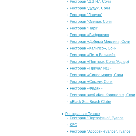
Ресторан "Д.Э.Н.", Сочи
Ресторан "Дудук", Сочи
Ресторан "Лалуна"
Ресторан "Оливье, Сочи
Ресторан "Парк"
Ресторан «Бифранчо»
Ресторан «Добрый Мерлин», Сочи
Ресторан «Калипсо», Сочи
Ресторан «Петр Великий»
Ресторан «Понтос», Сочи (Адлер)
Ресторан «Причал №1»
Ресторан «Синее море», Сочи
Ресторан «Сокол», Сочи
Ресторан «Фидан»
Ресторан-клуб «Кон-Коронель», Сочи
«Black Sea Beach Club»
Рестораны в Туапсе
Ресторан "Портофино", Туапсе
KFC
Ресторан "Ассорти-туапсе", Туапсе