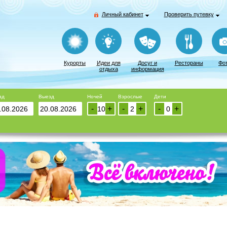
Личный кабинет
Проверить путевку
Курорты
Идеи для
Досуг и
Рестораны
Фо
отдыха
информация
зд
Выезд
Ночей
Взрослые
Дети
-
+
-
+
-
+