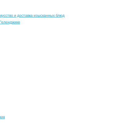
искусство и доставка изысканных блюд
 Геленджике
жик