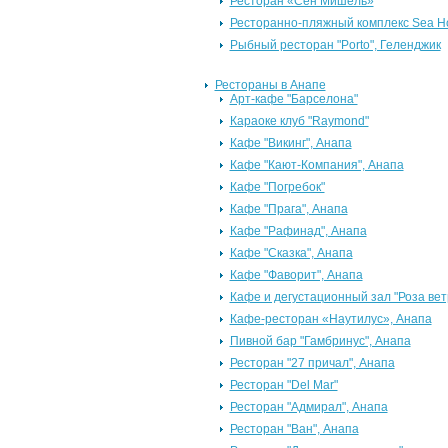
Ресторан «Сен Мишель»
Ресторанно-пляжный комплекс Sea H
Рыбный ресторан "Porto", Геленджик
Рестораны в Анапе
Арт-кафе "Барселона"
Караоке клуб "Raymond"
Кафе "Викинг", Анапа
Кафе "Кают-Компания", Анапа
Кафе "Погребок"
Кафе "Прага", Анапа
Кафе "Рафинад", Анапа
Кафе "Сказка", Анапа
Кафе "Фаворит", Анапа
Кафе и дегустационный зал "Роза вет
Кафе-ресторан «Наутилус», Анапа
Пивной бар "Гамбринус", Анапа
Ресторан "27 причал", Анапа
Ресторан "Del Mar"
Ресторан "Адмирал", Анапа
Ресторан "Ван", Анапа