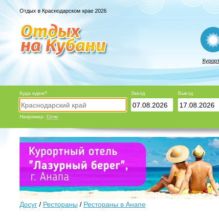
Отдых в Краснодарском крае 2026
Курор
Куда едем?
Заезд
Выезд
Например:
Сочи
Досуг
/
Рестораны
/
Рестораны в Анапе