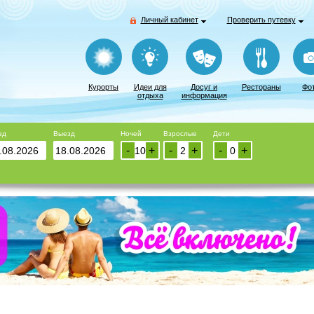
Личный кабинет
Проверить путевку
Курорты
Идеи для
Досуг и
Рестораны
Фо
отдыха
информация
зд
Выезд
Ночей
Взрослые
Дети
-
+
-
+
-
+