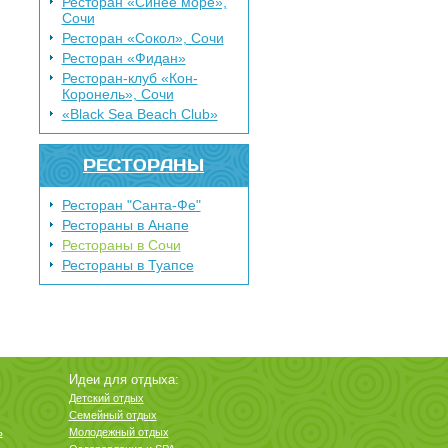
Ресторан «Синее море»,
Сочи
Ресторан «Сокол», Сочи
Ресторан «Фидан»
Ресторан-клуб «Кон-
Коронель», Сочи
«Black Sea Beach Club»
РЕСТОРАНЫ
Ресторан "Санта-Фе"
Рестораны в Анапе
Рестораны в Сочи
Рестораны в Туапсе
Идеи для отдыха:
Детский отдых
Семейный отдых
ь
Молодежный отдых