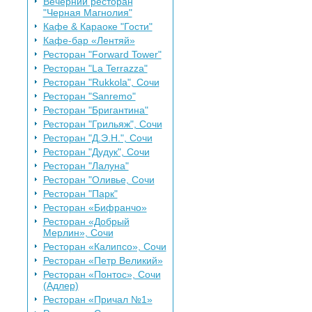
Вечерний ресторан
"Черная Магнолия"
Кафе & Караоке "Гости"
Кафе-бар «Лентяй»
Ресторан "Forward Tower"
Ресторан "La Terrazza"
Ресторан "Rukkola", Сочи
Ресторан "Sanremo"
Ресторан "Бригантина"
Ресторан "Грильяж", Сочи
Ресторан "Д.Э.Н.", Сочи
Ресторан "Дудук", Сочи
Ресторан "Лалуна"
Ресторан "Оливье, Сочи
Ресторан "Парк"
Ресторан «Бифранчо»
Ресторан «Добрый
Мерлин», Сочи
Ресторан «Калипсо», Сочи
Ресторан «Петр Великий»
Ресторан «Понтос», Сочи
(Адлер)
Ресторан «Причал №1»