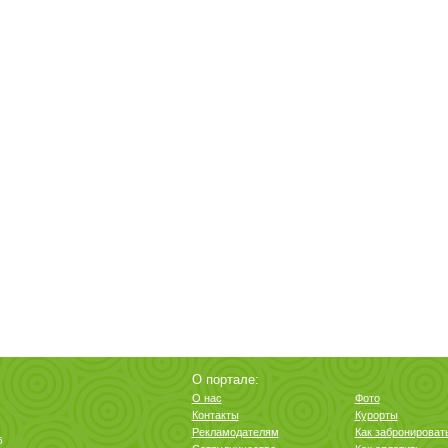
О портале:
О нас
Фото
Контакты
Курорты
Рекламодателям
Как забронироват
6