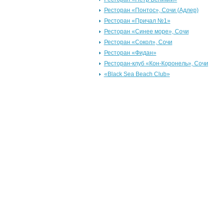
Ресторан «Понтос», Сочи (Адлер)
Ресторан «Причал №1»
Ресторан «Синее море», Сочи
Ресторан «Сокол», Сочи
Ресторан «Фидан»
Ресторан-клуб «Кон-Коронель», Сочи
«Black Sea Beach Club»