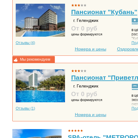
Пансионат "Кубань"
г. Геленджик
От 0
руб
в ц
рас
цены формируются
"Ку
Отзывы (
4
)
теп
По
сде
Номера и цены
Оздоровл
зап
Мы рекомендуем
Пансионат "Привет
г. Геленджик
От 0
руб
в ц
эко
цены формируются
окр
Отзывы (
1
)
80 
По
гал
Номера и цены
SPA-отель "METROPO