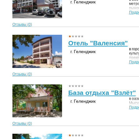
г. Геленджик
метр
рынок
культ
Подр
парк 
зал, 
Отзывы (
0
)
множе
Отель "Валенсия"
в гор
г. Геленджик
культ
прекр
сфер
Подр
жизнь
Отзывы (
0
)
База отдыха "Взлёт"
в оаз
г. Геленджик
Мысу
Подр
Отзывы (
0
)