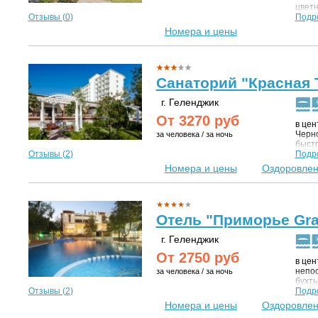
цветн
Отзывы (
0
)
песча
Подр
Номера и цены
Санаторий "Красная 
г. Геленджик
От
3270
руб
в цен
Черно
за человека / за ночь
быстр
Отзывы (
2
)
развл
Подр
идеал
Номера и цены
Оздоровле
возду
сосен
идеал
отдых
Отель "Приморье Gran
г. Геленджик
От
2750
руб
в цен
непос
за человека / за ночь
бухты
Отзывы (
2
)
парка
Подр
панси
Номера и цены
Оздоровле
произ