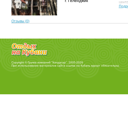
г. Геленджик
центр
Подр
Отзывы (
0
)
Copyright © Группа компаний "Кандагар", 2005-2026
При использовании материалов сайта ссылка на
Кубань курорт
обязательна.