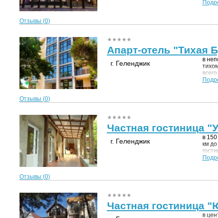
аквап
Подр
аттра
добра
Отзывы (
0
)
Апарт-отель "Тихая Б
в неп
г. Геленджик
тихом
всего
Подр
Отзывы (
0
)
Частная гостиница "У
в 150
г. Геленджик
км до
гости
экзот
Подр
морск
прогу
Отзывы (
0
)
наход
Частная гостиница 
в цен