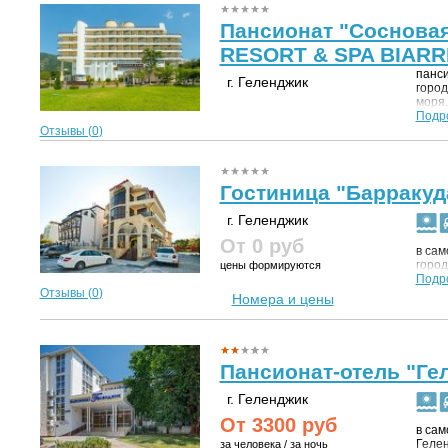
Пансионат "Соснова
RESORT & SPA BIARRI
панси
г. Геленджик
город
моря
меняю
Подр
сосн
Отзывы (
0
)
услов
Ориги
видет
км от
Гостиница "Барракуд
парка
от Ге
г. Геленджик
От 0
руб
в сам
город
цены формируются
Подр
Отзывы (
0
)
Номера и цены
Пансионат-отель "Ге
г. Геленджик
От
3300
руб
в сам
Гелен
за человека / за ночь