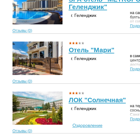
Геленджик"
на са
г. Геленджик
бухты
от со
набе
Подр
Отзывы (
0
)
Отель "Мари"
в сам
г. Геленджик
центр
досту
инфра
Подр
океан
площа
Отзывы (
0
)
ночны
для п
ЛОК "Солнечная"
на те
г. Геленджик
сосны
Сана
высок
Подр
одной
Оздоровление
Гелен
Отзывы (
0
)
собст
метр