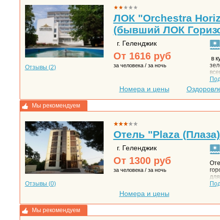
ЛОК "Orchestra Horiz
(бывший ЛОК Горизо
г. Геленджик
От
1616
руб
в к
зел
за человека / за ночь
Отзывы (
2
)
все
пля
По
кру
Номера и цены
Оздоровл
Оби
ком
Мы рекомендуем
сам
фак
рас
бак
Отель "Plaza (Плаза)
орг
г. Геленджик
От
1300
руб
Оте
гор
за человека / за ночь
для
Отзывы (
0
)
тур
По
Номера и цены
Мы рекомендуем