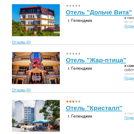
Отель "Дольче Вита"
в тих
г. Геленджик
км от
Подр
Отзывы (
0
)
Отель "Жар-птица"
в сам
г. Геленджик
собст
центр
Подр
Отзывы (
0
)
Отель "Кристалл"
в цен
г. Геленджик
Подр