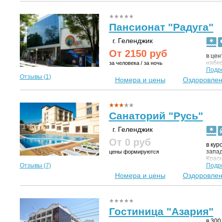
пицун
Пансионат "Радуга"
г. Геленджик
От
2150
руб
в цен
набер
за человека / за ночь
Подр
Отзывы (
1
)
Номера и цены
Оздоровле
Санаторий "Русь"
г. Геленджик
От 0
руб
в кур
запад
цены формируются
Красн
Отзывы (
7
)
рядо
Подр
побер
Номера и цены
Оздоровле
Гостиница "Азария"
в 300