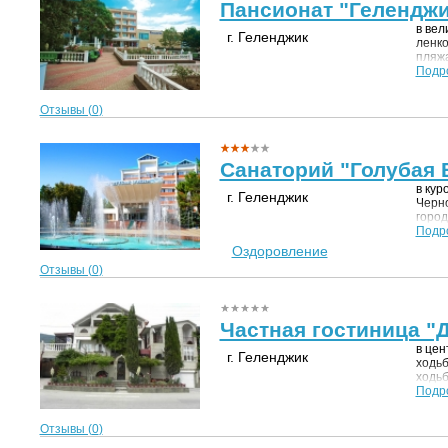
Пансионат "Геленджи
в вел
г. Геленджик
ленко
пляжа
Подр
Отзывы (
0
)
Санаторий "Голубая 
в кур
г. Геленджик
Черно
город
равни
Подр
м. У 
Оздоровление
остан
Отзывы (
0
)
довез
минут
благ
12 га
Частная гостиница "
субтр
и час
в цен
г. Геленджик
поис
ходьб
покоя
ходьб
А воз
кругл
Подр
сафар
Отзывы (
0
)