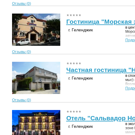
Отзывы (
0
)
Гостиница "Морская 
в цен
г. Геленджик
Морск
автов
удиви
Подр
набе
пляже
Отзывы (
0
)
подъе
"Сафа
Частная гостиница "
в спо
г. Геленджик
мыс) 
Возле
медпу
Подр
галеч
центр
Отзывы (
0
)
маршр
Отель "Сальвадор Hol
в эко
г. Геленджик
зоне 
минут