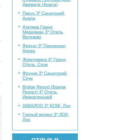
Джемете (Анапа)
Парус 3*
Санаторий,
Анапа
Ателика Гранд
Меридиан 3*
Отель,
Витязево
Фрегат 3*
Пансионат,
Адлер
Жемчужина 4*
Гранд
Отель, Сочи
Фрунзе 3*
Санаторий,
Сочи
Bridge Resort (Бридж
Резорт) 4*
Отель,
Имеретинский
АКВАЛОО 3*
КСКК, Лоо
Горный воздух 3*
ЛОК,
Лоо
ОТДЫХ В