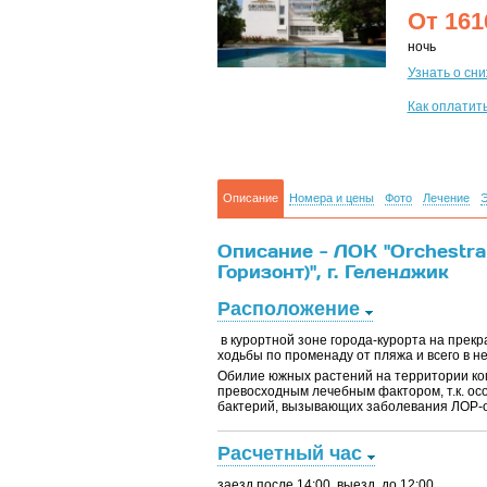
От
161
ночь
Узнать о сн
Как оплатит
Описание
Номера и цены
Фото
Лечение
Э
Описание - ЛОК "Orchestra
Горизонт)", г. Геленджик
Расположение
в курортной зоне города-курорта на прекр
ходьбы по променаду от пляжа и всего в н
Обилие южных растений на территории ко
превосходным лечебным фактором, т.к. о
бактерий, вызывающих заболевания ЛОР-о
Расчетный час
заезд после 14:00, выезд до 12:00.