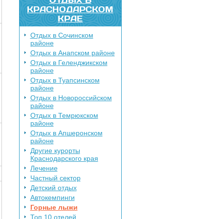
КРАСНОДАРСКОМ
КРАЕ
Отдых в Сочинском
районе
Отдых в Анапском районе
Отдых в Геленджикском
районе
Отдых в Туапсинском
районе
Отдых в Новороссийском
районе
Отдых в Темрюкском
районе
Отдых в Апшеронском
районе
Другие курорты
Краснодарского края
Лечение
Частный сектор
Детский отдых
Автокемпинги
Горные лыжи
Топ 10 отелей