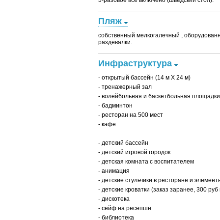
3-разовое все включено (шведский стол).
Пляж
собственный мелкогалечный , оборудованн
раздевалки.
Инфраструктура
- открытый бассейн (14 м X 24 м)
- тренажерный зал
- волейбольная и баскетбольная площадки
- бадминтон
- ресторан на 500 мест
- кафе
- детский бассейн
- детский игровой городок
- детская комната с воспитателем
- анимация
- детские стульчики в ресторане и элемен
- детские кроватки (заказ заранее, 300 руб 
- дискотека
- сейф на ресепшн
- библиотека