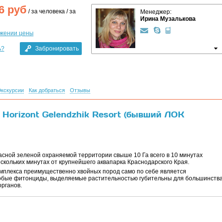
6
руб
/ за человека / за
Менеджер:
Ирина Музалькова
ижении цены
ь?
Забронировать
кскурсии
Как добраться
Отзывы
 Horizont Gelendzhik Resort (бывший ЛОК
асной зеленой охраняемой территории свыше 10 Га всего в 10 минутах
ескольких минутах от крупнейшего аквапарка Краснодарского Края.
мплекса преимущественно хвойных пород само по себе является
собые фитонциды, выделяемые растительностью губительны для большинств
рганов.