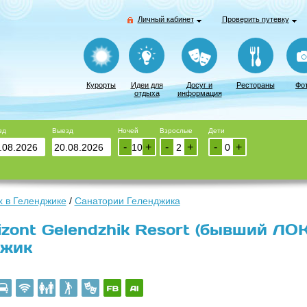
Личный кабинет
Проверить путевку
Курорты
Идеи для
Досуг и
Рестораны
Фо
отдыха
информация
зд
Выезд
Ночей
Взрослые
Дети
-
+
-
+
-
+
 в Геленджике
/
Санатории Геленджика
izont Gelendzhik Resort (бывший ЛО
джик