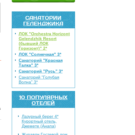
САНАТОРИИ
ГЕЛЕНДЖИКА
ЛОК "Orchestra Horizont
Gelendzhik Resort
(бывший ЛОК
Горизонт)" 2*
ЛОК "Солнечная" 3*
Санаторий "Красная
Талка" 3*
Санаторий "Русь" 3*
Санаторий "Голубая
Волна" 3*
10 ПОПУЛЯРНЫХ
ОТЕЛЕЙ
а
Лазурный берег 4*
Курортный отель,
Джемете (Анапа)
Журавли
Гостевой дом,