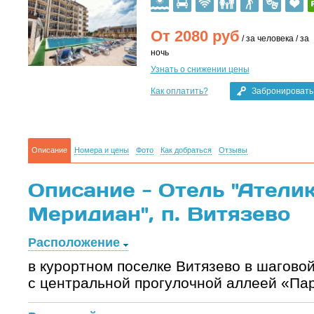
От
2080
руб
/ за человека / за
ночь
Узнать о снижении цены
Как оплатить?
Забронировать
Описание
Номера и цены
Фото
Как добраться
Отзывы
Описание - Отель "Атели
Меридиан", п. Витязево
Расположение
в курортном поселке Витязево в шаговой
с центральной прогулочной аллеей «Па