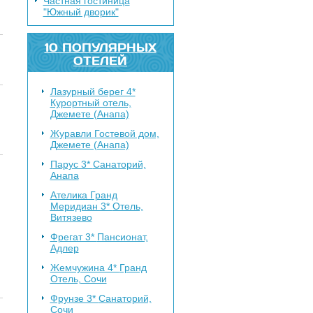
Частная гостиница
"Южный дворик"
10 ПОПУЛЯРНЫХ
ОТЕЛЕЙ
Лазурный берег 4*
Курортный отель,
Джемете (Анапа)
Журавли
Гостевой дом,
Джемете (Анапа)
Парус 3*
Санаторий,
Анапа
Ателика Гранд
Меридиан 3*
Отель,
Витязево
Фрегат 3*
Пансионат,
Адлер
Жемчужина 4*
Гранд
Отель, Сочи
Фрунзе 3*
Санаторий,
Сочи