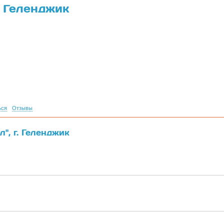
. Геленджик
ься
Отзывы
", г. Геленджик