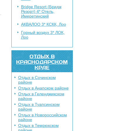
Bridge Resort (Бридж
Резорт) 4*
Отель,
Имеретинский
АКВАЛОО 3*
КСКК, Лоо
Горный воздух 3*
ЛОК,
Лоо
ОТДЫХ В
КРАСНОДАРСКОМ
КРАЕ
Отдых в Сочинском
районе
Отдых в Анапском районе
Отдых в Геленджикском
районе
Отдых в Туапсинском
районе
Отдых в Новороссийском
районе
Отдых в Темрюкском
районе