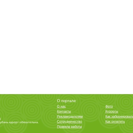
О портале:
О нас
Фото
Контакты
Курорты
Рекламодателям
Как забронироват
6
Сотрудничество
Как оплатить
убань курорт
обязательна.
Правила работы