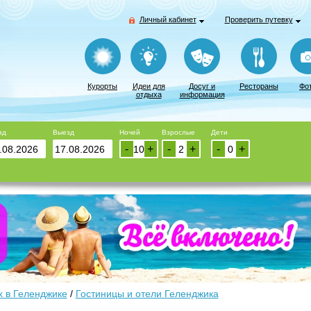
Личный кабинет
Проверить путевку
Курорты
Идеи для
Досуг и
Рестораны
Фо
отдыха
информация
зд
Выезд
Ночей
Взрослые
Дети
-
+
-
+
-
+
 в Геленджике
/
Гостиницы и отели Геленджика