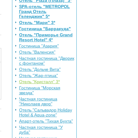
Отель "Plaza (Плаза)" 3*
SPA-отель "METROPOL
Гранд Отель
Геленджик" 5*
Отель "Мари" 3*
Гостиница "Барракуда"
Отель "Приморье Grand
Resort Hotel" 4*
Гостиница "Азария"
Отель "Валенсия"
Частная гостиница "Дворик
с фонтаном"
Отель "Дольче Вита"
Отель "Жар-птица"
Отель "Кристалл" 3*
Гостиница "Морская
звезда"
Частная гостиница
"Николаев двор"
Отель "Сальвадор Holiday
Hotel & Aqua-zone"
Апарт-отель "Тихая Бухта"
Частная гостиница "У
дуба"