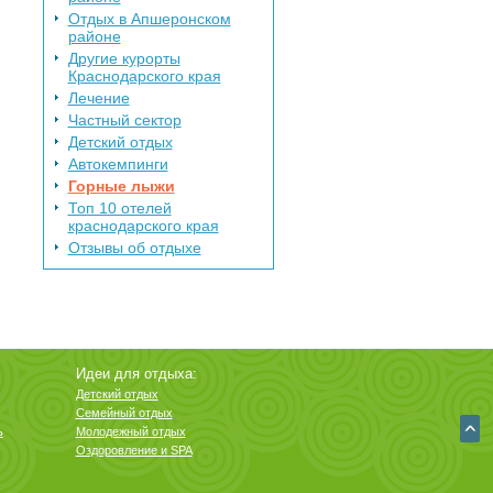
Отдых в Апшеронском
районе
Другие курорты
Краснодарского края
Лечение
Частный сектор
Детский отдых
Автокемпинги
Горные лыжи
Топ 10 отелей
краснодарского края
Отзывы об отдыхе
Идеи для отдыха:
Детский отдых
Семейный отдых
ь
Молодежный отдых
Оздоровление и SPA