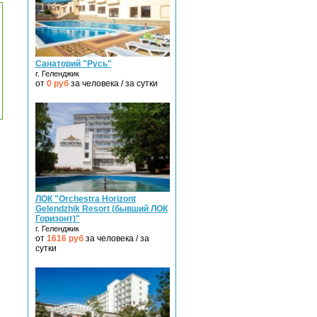
Санаторий "Русь"
г. Геленджик
от
0
руб
за человека / за сутки
ЛОК "Orchestra Horizont
Gelendzhik Resort (бывший ЛОК
Горизонт)"
г. Геленджик
от
1616
руб
за человека / за
сутки