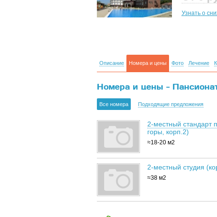
Узнать о сн
Описание
Номера и цены
Фото
Лечение
К
Номера и цены - Пансионат 
Все номера
Подходящие предложения
2-местный стандарт п
горы, корп.2)
≈18-20 м2
2-местный студия (ко
≈38 м2