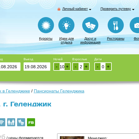
Личный кабинет
Проверить путевку
Курорты
Идеи для
Досуг и
Рестораны
Фо
отдыха
информация
зд
Выезд
Ночей
Взрослые
Дети
-
+
-
+
-
+
 в Геленджике
/
Пансионаты Геленджика
 г. Геленджик
уб
/ цены формируются
Менеджер: