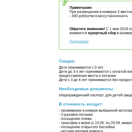
Примечание:
При размещении в номерах 2-местны
- 300 руб/сутки в кассу пансионата.
Обратите внимание!
С 1 мая 2018 г
взимается
курортный сбор
в размере
Подробнее
Скидки:
Дети принимаются с 0 лет.
Дети до 3-х лет принимаются с оплатой ком
предоставления места и питания.
Дети с 3 до 4 лет принимаются без предос
Необходимые документы:
общегражданский паспорт, для детей свид
В стоимость входит:
- проживание в номере выбранной категор
- 3-разовое питание
- посещение пляжа
- трансфер к морю (с 10.06. по 20.09, микр
- посещение открытого бассейна
- детская игровая комната