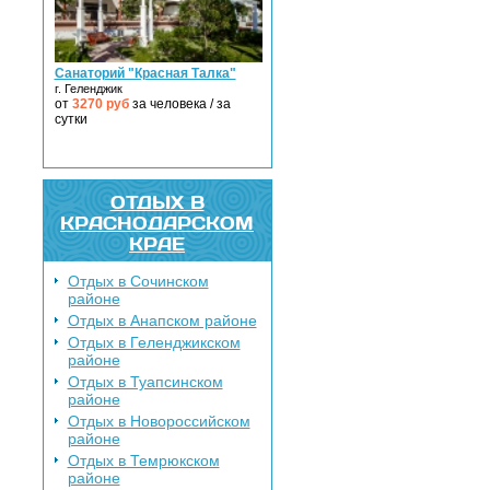
Санаторий "Красная Талка"
г. Геленджик
от
3270
руб
за человека / за
сутки
ОТДЫХ В
КРАСНОДАРСКОМ
КРАЕ
Отдых в Сочинском
районе
Отдых в Анапском районе
Отдых в Геленджикском
районе
Отдых в Туапсинском
районе
Отдых в Новороссийском
районе
Отдых в Темрюкском
районе