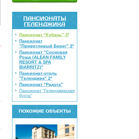
ПАНСИОНАТЫ
ГЕЛЕНДЖИКА
Пансионат "Кубань" 3*
Пансионат
"Приветливый Берег" 3*
Пансионат "Сосновая
Роща (ALEAN FAMILY
RESORT & SPA
BIARRITZ)"
Пансионат-отель
"Геленджик" 2*
Пансионат "Радуга"
Пансионат "Геленджикская
бухта"
ПОХОЖИЕ ОБЪЕКТЫ