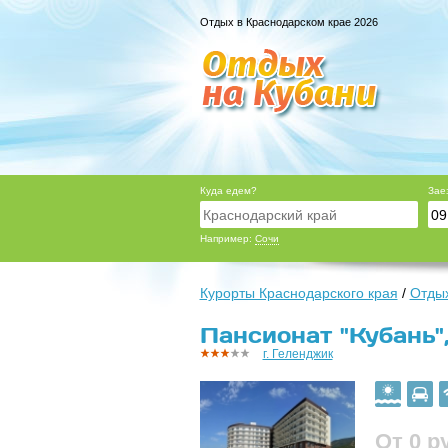
Отдых в Краснодарском крае 2026
Куда едем?
Зае
Например:
Сочи
Курорты Краснодарского края
/
Отдых
Пансионат "Кубань",
г. Геленджик
От 0
р