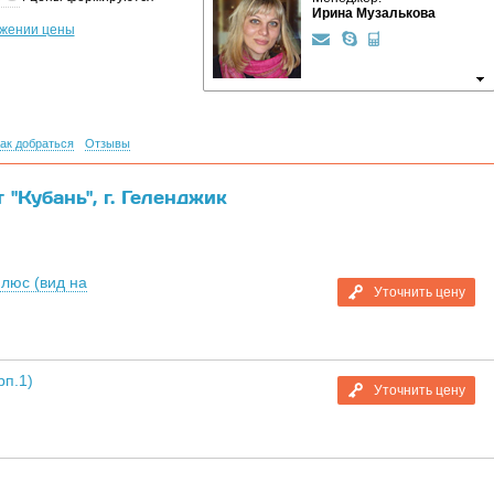
Ирина Музалькова
ижении цены
ак добраться
Отзывы
"Кубань", г. Геленджик
люс (вид на
Уточнить цену
рп.1)
Уточнить цену