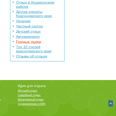
Отдых в Апшеронском
районе
Другие курорты
Краснодарского края
Лечение
Частный сектор
Детский отдых
Автокемпинги
Горные лыжи
Топ 10 отелей
краснодарского края
Отзывы об отдыхе
Идеи для отдыха:
Детский отдых
Семейный отдых
ь
Молодежный отдых
Оздоровление и SPA