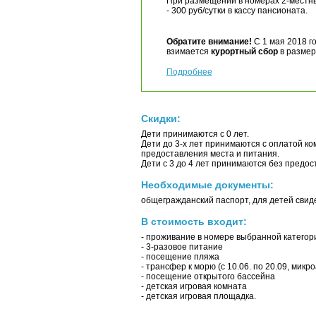
При размещении в номерах 2-местны
- 300 руб/сутки в кассу пансионата.
Обратите внимание!
С 1 мая 2018 г
взимается
курортный сбор
в размере
Подробнее
Скидки:
Дети принимаются с 0 лет.
Дети до 3-х лет принимаются с оплатой ком
предоставления места и питания.
Дети с 3 до 4 лет принимаются без предос
Необходимые документы:
общегражданский паспорт, для детей свид
В стоимость входит:
- проживание в номере выбранной категор
- 3-разовое питание
- посещение пляжа
- трансфер к морю (с 10.06. по 20.09, микр
- посещение открытого бассейна
- детская игровая комната
- детская игровая площадка.