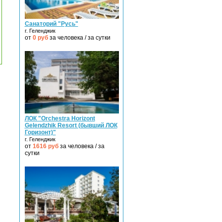
Санаторий "Русь"
г. Геленджик
от
0
руб
за человека / за сутки
ЛОК "Orchestra Horizont
Gelendzhik Resort (бывший ЛОК
Горизонт)"
г. Геленджик
от
1616
руб
за человека / за
сутки