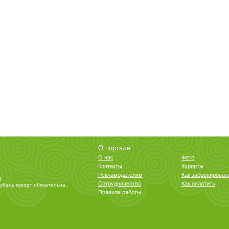
О портале:
О нас
Фото
Контакты
Курорты
Рекламодателям
Как забронироват
6
Сотрудничество
Как оплатить
убань курорт
обязательна.
Правила работы