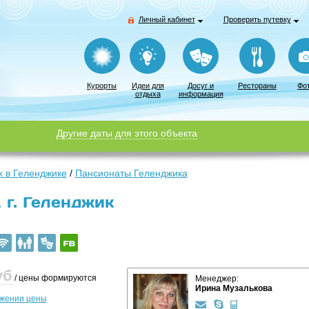
Личный кабинет
Проверить путевку
Курорты
Идеи для
Досуг и
Рестораны
Фо
отдыха
информация
Другие даты для этого объекта
 в Геленджике
/
Пансионаты Геленджика
 г. Геленджик
уб
/ цены формируются
Менеджер:
Ирина Музалькова
ижении цены