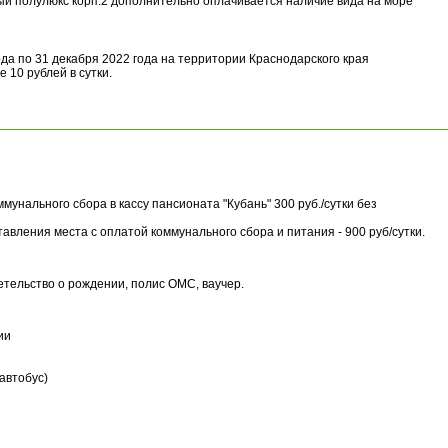
й полулюкс корп.2 дополнительно оплачивается наличие вида на море
ода по 31 декабря 2022 года на территории Краснодарского края
 10 рублей в сутки.
мунального сбора в кассу пансионата "Кубань" 300 руб./сутки без
тавления места с оплатой коммунального сбора и питания - 900 руб/сутки.
етельство о рождении, полис ОМС, ваучер.
ии
оавтобус)