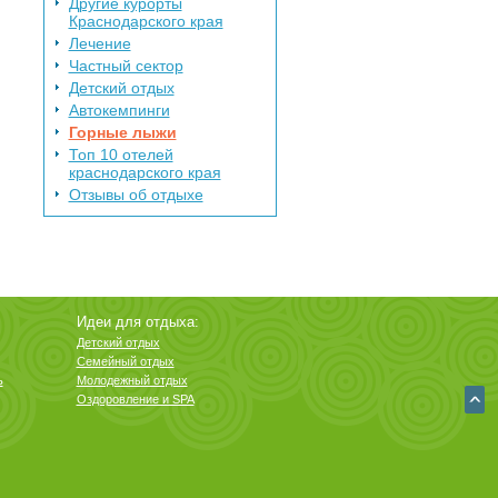
Другие курорты
Краснодарского края
Лечение
Частный сектор
Детский отдых
Автокемпинги
Горные лыжи
Топ 10 отелей
краснодарского края
Отзывы об отдыхе
Идеи для отдыха:
Детский отдых
Семейный отдых
ь
Молодежный отдых
Оздоровление и SPA