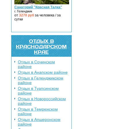
Санаторий "Красная Талка"
г. Геленджик
от
3270
руб
за человека / за
сутки
ОТДЫХ В
КРАСНОДАРСКОМ
КРАЕ
Отдых в Сочинском
районе
Отдых в Анапском районе
Отдых в Геленджикском
районе
Отдых в Туапсинском
районе
Отдых в Новороссийском
районе
Отдых в Темрюкском
районе
Отдых в Апшеронском
районе