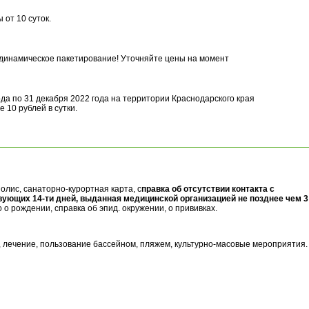
от 10 суток.
 динамическое пакетирование! Уточняйте цены на момент
ода по 31 декабря 2022 года на территории Краснодарского края
 10 рублей в сутки.
олис, санаторно-курортная карта, с
правка об отсутствии контакта с
ующих 14-ти дней, выданная медицинской организацией не позднее чем 3
о о рождении, справка об эпид. окружении, о прививках.
 лечение, пользование бассейном, пляжем, культурно-масовые мероприятия.