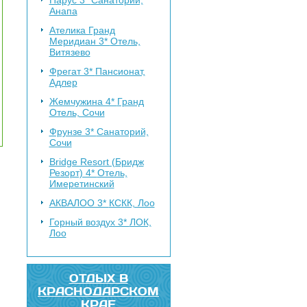
Парус 3*
Санаторий,
Анапа
Ателика Гранд
Меридиан 3*
Отель,
Витязево
Фрегат 3*
Пансионат,
Адлер
Жемчужина 4*
Гранд
Отель, Сочи
Фрунзе 3*
Санаторий,
Сочи
Bridge Resort (Бридж
Резорт) 4*
Отель,
Имеретинский
АКВАЛОО 3*
КСКК, Лоо
Горный воздух 3*
ЛОК,
Лоо
ОТДЫХ В
КРАСНОДАРСКОМ
КРАЕ