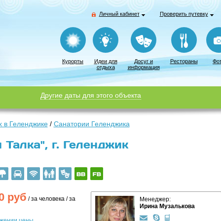
Личный кабинет
Проверить путевку
Курорты
Идеи для
Досуг и
Рестораны
Фо
отдыха
информация
Другие даты для этого объекта
 в Геленджике
/
Санатории Геленджика
Талка", г. Геленджик
0
руб
/ за человека / за
Менеджер:
Ирина Музалькова
ижении цены