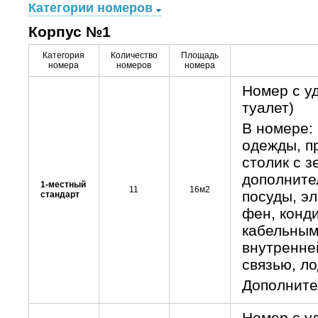
Категории номеров
Корпус №1
Категория
Количество
Площадь
номера
номеров
номера
Номер с у
туалет)
В номере: 
одежды, п
столик с з
дополните
1-местный
11
16м2
посуды, эл
стандарт
фен, конд
кабельным
внутренне
связью, ло
Дополните
Номер с у