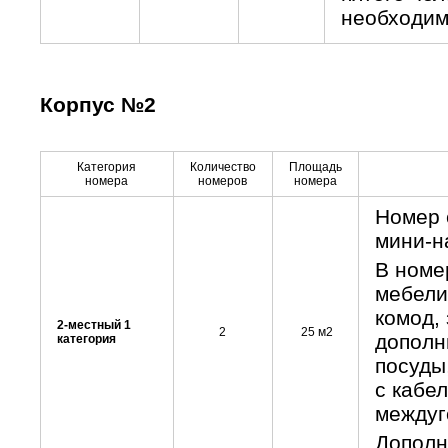
необходим
Корпус №2
Категория
Количество
Площадь
номера
номеров
номера
Номер 
мини-н
В номе
мебели
комод, 
2-местный 1
2
25 м2
дополн
категория
посуды
с кабе
междуг
Дополн