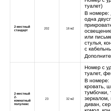
туалет)
В номере:
одна двус
прикроват
2-местный
202
16 м2
освещение
стандарт
или письм
стулья, ко
с кабельн
Дополните
Номер с у
туалет, фе
В номере:
кровать, 
тумбочки,
2-местный
2-
зеркалом,
23
32 м2
комнатный
диван, сер
полулюкс
комод, ко