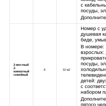
с кабельн
посуды, эл
Дополните
Номер с уд
душевая ка
биде, умы
В номере:
взрослых: 
прикроват
посуды, эл
2-местный
2-
холодильн
8
32 м2
комнатный
телевиден
семейный
детей: дву
с соответ
набором п
Дополните
пятого чел