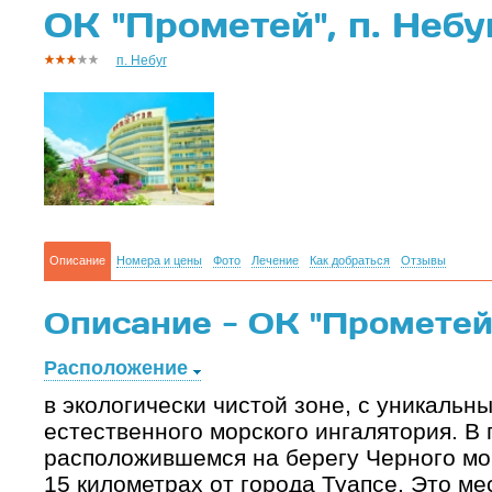
ОК "Прометей", п. Небу
п. Небуг
Описание
Номера и цены
Фото
Лечение
Как добраться
Отзывы
Описание - ОК "Прометей"
Расположение
в экологически чистой зоне, с уникаль
естественного морского ингалятория. В 
расположившемся на берегу Черного мор
15 километрах от города Туапсе. Это ме