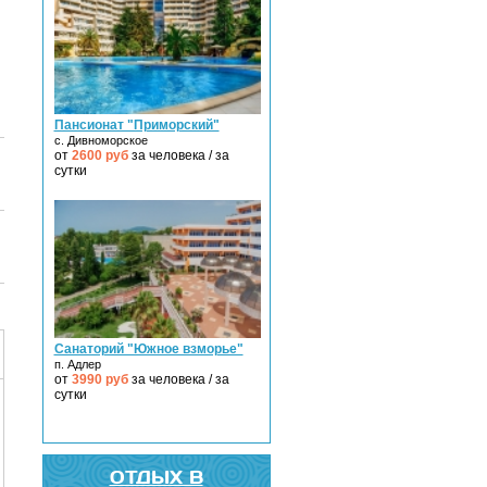
Пансионат "Приморский"
с. Дивноморское
от
2600
руб
за человека / за
сутки
Санаторий "Южное взморье"
п. Адлер
от
3990
руб
за человека / за
сутки
ОТДЫХ В