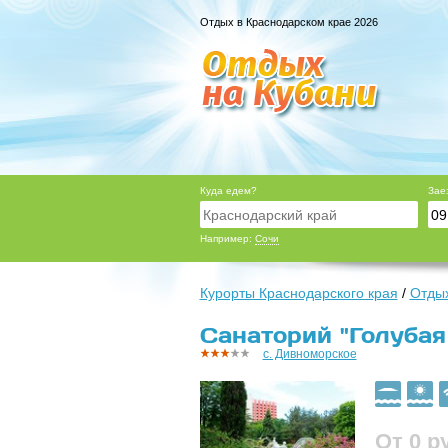
Отдых в Краснодарском крае 2026
Куда едем?
Зае
Например:
Сочи
Курорты Краснодарского края
/
Отдых
Санаторий "Голубая
с. Дивноморское
От 0
р