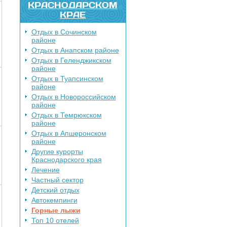
КРАСНОДАРСКОМ
КРАЕ
Отдых в Сочинском
районе
Отдых в Анапском районе
Отдых в Геленджикском
районе
Отдых в Туапсинском
районе
Отдых в Новороссийском
районе
Отдых в Темрюкском
районе
Отдых в Апшеронском
районе
Другие курорты
Краснодарского края
Лечение
Частный сектор
Детский отдых
Автокемпинги
Горные лыжи
Топ 10 отелей