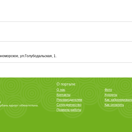
вноморское, ул.Голубодальская, 1.
О портале:
О нас
Фото
Контакты
Курорты
Рекламодателям
Как забронироват
6
Сотрудничество
Как оплатить
убань курорт
обязательна.
Правила работы