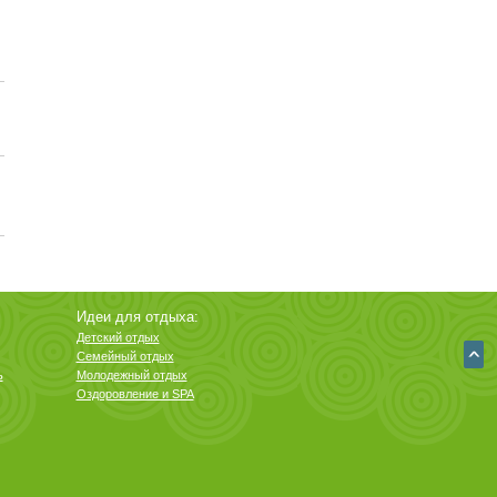
Идеи для отдыха:
Детский отдых
Семейный отдых
ь
Молодежный отдых
Оздоровление и SPA