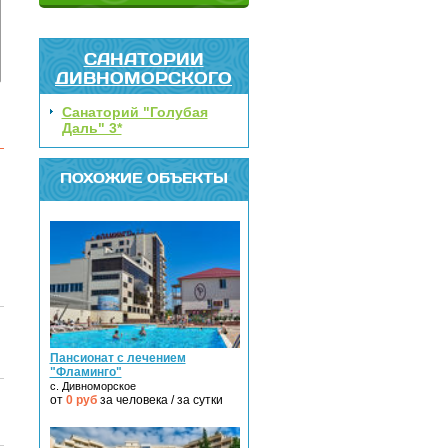
САНАТОРИИ
ДИВНОМОРСКОГО
Санаторий "Голубая
Даль" 3*
ПОХОЖИЕ ОБЪЕКТЫ
Пансионат с лечением
"Фламинго"
с. Дивноморское
от
0
руб
за человека / за сутки