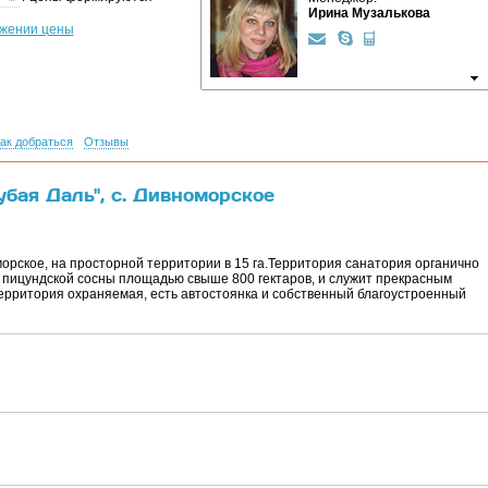
Ирина Музалькова
ижении цены
ак добраться
Отзывы
убая Даль", с. Дивноморское
оморское, на просторной территории в 15 га.Территория санатория органично
 пицундской сосны площадью свыше 800 гектаров, и служит прекрасным
Территория охраняемая, есть автостоянка и собственный благоустроенный