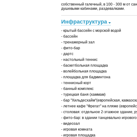
собственный галечный, в 100 - 300 м от с
душевыми кабинами, раздевалками.
Инфраструктура
- крытый бассейн с морской водой
- бассейн
- тренажерный зал
- фито-бар
- дартс
- настольный теннис
- баскетбольная площадка
- волейбольная площадка
- площадка для бадминтона
- теннисный корт
- банный комплекс
- турецкая баня (хаммам)
- бар "Хильдесхайм"(европейская, кавказска
- летнее кафе "Фрегат" на пляже (европейск
- столовая: отдельное 2-этажное здание, р
- фито-бар: в здании танцевально игрового
- видеозал
- игровая комната
- игровая площадка