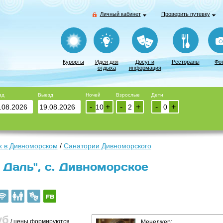
Личный кабинет
Проверить путевку
Курорты
Идеи для
Досуг и
Рестораны
Фо
отдыха
информация
зд
Выезд
Ночей
Взрослые
Дети
-
+
-
+
-
+
 в Дивноморском
/
Санатории Дивноморского
 Даль", с. Дивноморское
уб
/ цены формируются
Менеджер: