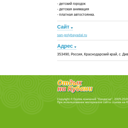
- детский городок
- детская анимация
- платная автостоянка.
Сайт
san-golybayadal.ru
Адрес
353490, Россия, Краснодарский край, с. Ди
Copyright © Группа компаний "Кандагар", 2005-202
При использовании материалов сайта ссылка на
К