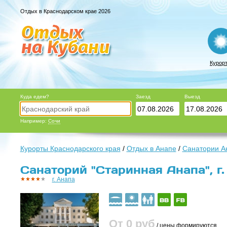
Отдых в Краснодарском крае 2026
Курор
Куда едем?
Заезд
Выезд
Например:
Сочи
Курорты Краснодарского края
/
Отдых в Анапе
/
Санатории А
Санаторий "Старинная Анапа", г.
г. Анапа
От 0
руб
/ цены формируются