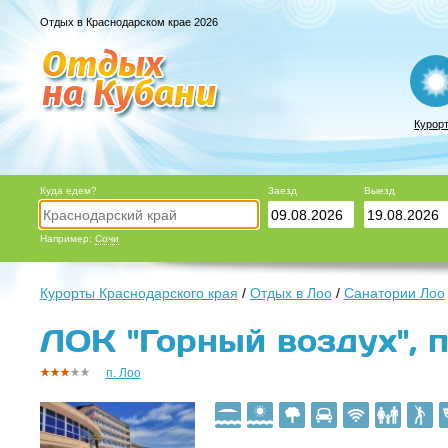
Отдых в Краснодарском крае 2026
Курор
Куда едем?
Заезд
Выезд
Например:
Сочи
Курорты Краснодарского края
/
Отдых в Лоо
/
Санатории Лоо
ЛОК "Горный воздух", п
п. Лоо