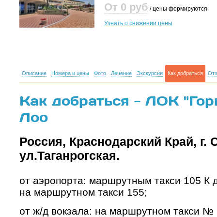
От 0
руб
/ цены формируются
Узнать о снижении цены
Описание
Номера и цены
Фото
Лечение
Экскурсии
Как добраться
От
Как добраться - ЛОК "Гор
Лоо
Россия, Краснодарский Край, г. С
ул.Таганрогская.
от аэропорта: маршрутным такси 105 К 
на маршрутном такси 155;
от ж/д вокзала: на маршрутном такси № 