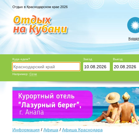
Отдых в Краснодарском крае 2026
Курор
Куда едем?
Заезд
Выезд
Например:
Сочи
Информация
/
Афиша
/
Афиша Краснодара