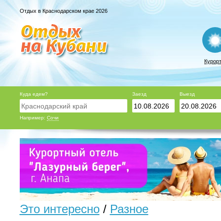
Отдых в Краснодарском крае 2026
Курор
Куда едем?
Заезд
Выезд
Например:
Сочи
Это интересно
/
Разное