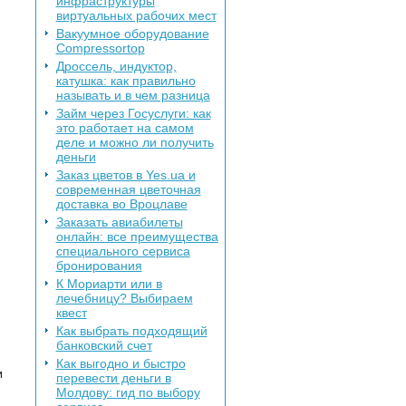
инфраструктуры
виртуальных рабочих мест
Вакуумное оборудование
Сompressortop
Дроссель, индуктор,
катушка: как правильно
называть и в чем разница
Займ через Госуслуги: как
это работает на самом
деле и можно ли получить
деньги
Заказ цветов в Yes.ua и
современная цветочная
доставка во Вроцлаве
Заказать авиабилеты
онлайн: все преимущества
специального сервиса
бронирования
К Мориарти или в
лечебницу? Выбираем
квест
Как выбрать подходящий
банковский счет
Как выгодно и быстро
и
перевести деньги в
Молдову: гид по выбору