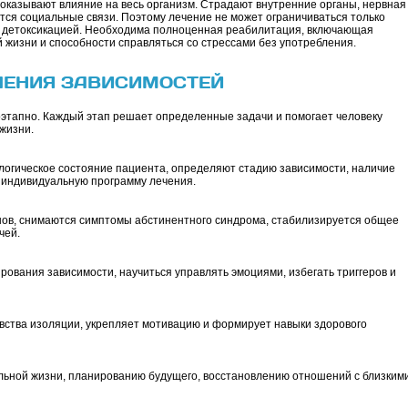
 оказывают влияние на весь организм. Страдают внутренние органы, нервная
ся социальные связи. Поэтому лечение не может ограничиваться только
й детоксикацией. Необходима полноценная реабилитация, включающая
 жизни и способности справляться со стрессами без употребления.
ЧЕНИЯ ЗАВИСИМОСТЕЙ
этапно. Каждый этап решает определенные задачи и помогает человеку
жизни.
логическое состояние пациента, определяют стадию зависимости, наличие
индивидуальную программу лечения.
нов, снимаются симптомы абстинентного синдрома, стабилизируется общее
чей.
ования зависимости, научиться управлять эмоциями, избегать триггеров и
увства изоляции, укрепляет мотивацию и формирует навыки здорового
ьной жизни, планированию будущего, восстановлению отношений с близким