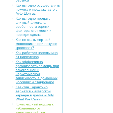
сервиса
Как выгодно осуществлять
покупку и продажу авто с
Avto Elon uz
Как выгодно продать
элитный алкоголь:
особенности оценки,
факторы стоимости и
порядок сделки
Как не стать жертвой
мошенников при покупке
кроссовок?
Как работает капельница
от наркотиков
Как эффективно
организовать помощь при
алкогольной и
наркотической
зависимости в домашних
условиях и стационаре
Квентин Тарантино
вернётся к актёрской
карьере в драме «Only
What We Carry»
Комплексный подход к
избавлению от
зависимостей: как