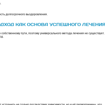
.
ость долгосрочного выздоровления.
ДХОД КАК ОСНОВА УСПЕШНОГО ЛЕЧЕНИ
 собственному пути, поэтому универсального метода лечения не существует.
од.
устранить не только последствия зависимости, но и её первопричины, что