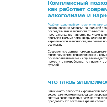
Комплексный подход
как работает совре
алкоголизме и нар
Реабилитационный центр лечения алкого
восстановление здоровья, социальной адап
последствиями зависимости от алкоголя. 
пространства, где пациенты получают шан
привычек. Помимо помощи при алкогольно
наркотической зависимости, что делает п
результат.
Современные центры помощи зависимым ст
физиологические, психологические и соци
психотерапевтические и социально-адапта
прекратить употребление, но и изменить о
судьбой.
ЧТО ТАКОЕ ЗАВИСИМО
Зависимость относится к хроническим заб
веществам несмотря на вред для здоровья
система вознаграждения, ухудшается спо
преодолеть это состояние крайне сложно.