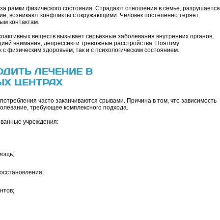
за рамки физического состояния. Страдают отношения в семье, разрушается
ие, возникают конфликты с окружающими. Человек постепенно теряет
ым контактам.
хоактивных веществ вызывает серьёзные заболевания внутренних органов,
цией внимания, депрессию и тревожные расстройства. Поэтому
к с физическим здоровьем, так и с психологическим состоянием.
ДИТЬ ЛЕЧЕНИЕ В
Х ЦЕНТРАХ
потребления часто заканчиваются срывами. Причина в том, что зависимость
болевание, требующее комплексного подхода.
ванные учреждения:
мощь;
осстановления;
нтов;