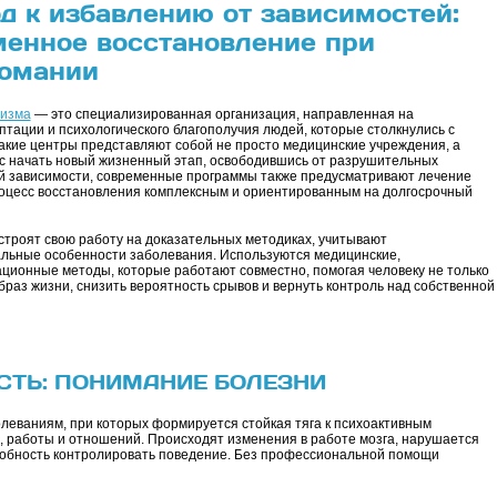
 к избавлению от зависимостей:
менное восстановление при
комании
лизма
— это специализированная организация, направленная на
тации и психологического благополучия людей, которые столкнулись с
Такие центры представляют собой не просто медицинские учреждения, а
с начать новый жизненный этап, освободившись от разрушительных
й зависимости, современные программы также предусматривают лечение
роцесс восстановления комплексным и ориентированным на долгосрочный
роят свою работу на доказательных методиках, учитывают
альные особенности заболевания. Используются медицинские,
ционные методы, которые работают совместно, помогая человеку не только
браз жизни, снизить вероятность срывов и вернуть контроль над собственной
СТЬ: ПОНИМАНИЕ БОЛЕЗНИ
олеваниям, при которых формируется стойкая тяга к психоактивным
, работы и отношений. Происходят изменения в работе мозга, нарушается
собность контролировать поведение. Без профессиональной помощи