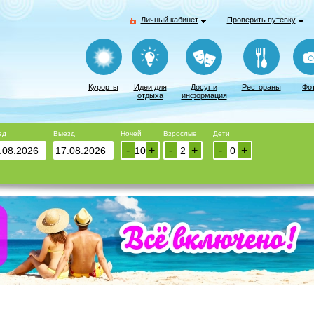
Личный кабинет
Проверить путевку
Курорты
Идеи для
Досуг и
Рестораны
Фо
отдыха
информация
зд
Выезд
Ночей
Взрослые
Дети
-
+
-
+
-
+