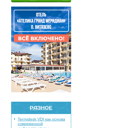
РАЗНОЕ
Termidesk VDI как основа
современной