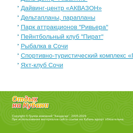
Дайвинг-центр «АКВАЗОН»
Дельтапланы, парапланы
Парк аттракционов "Ривьера"
Пейнтбольный клуб "Пират"
Рыбалка в Сочи
Спортивно-туристический комплекс «
Яхт-клуб Сочи
Copyright © Группа компаний "Кандагар", 2005-2026
При использовании материалов сайта ссылка на
Кубань курорт
обязательна.