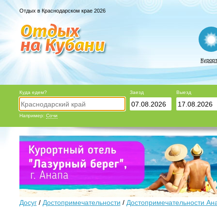
Отдых в Краснодарском крае 2026
Курор
Куда едем?
Заезд
Выезд
Например:
Сочи
Досуг
/
Достопримечательности
/
Достопримечательности Ан