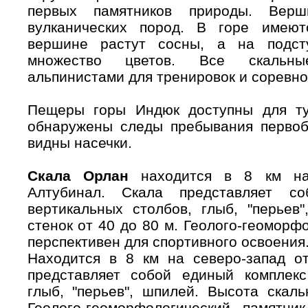
первых памятников природы. Вер
вулканических пород. В горе имею
вершине растут сосны, а на подс
множество цветов. Все скальны
альпинистами для тренировок и соревно
Пещеры горы Индюк доступны для ту
обнаружены следы пребывания первобы
видны насечки.
Скала Орлан
находится в 8 км на 
Алтубинал. Скала представляет с
вертикальных столбов, глыб, "перьев
стенок от 40 до 80 м. Геолого-геоморф
перспективен для спортивного освоения
Находится в 8 км на северо-запад от
представляет собой единый комплекс
глыб, "перьев", шпилей. Высота скал
Геолого-геоморфологический памятни