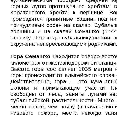
горных лугов протянута по хребтам, 
Каратянского хребта к вершине. Во
громоздятся гранитные башни, под н
причудливых сосен на скалах. Субальп
вершины и на скалах Семашхо (1744
альпику. Переход в субальпику резкий,
окружена непересыхающими родниками
Гора Семашхо
находится северо-восто
километрах от железнодорожной станции
Высота горы составляет 1035 метров 
горы происходит от адыгейского слова
Действительно, гора — это куча гл
склоны и примыкающие участки Гла
свободны от леса, заняты лугами ве
субальпийской растительности. Много
месяц позже, чем внизу (в начале июл
низового пожара, места некогда заня