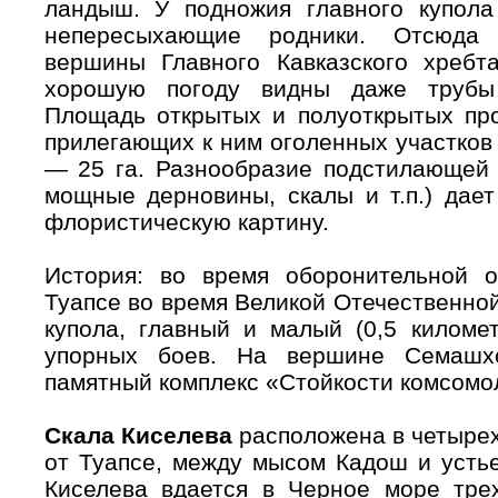
ландыш. У подножия главного купола
непересыхающие родники. Отсюда 
вершины Главного Кавказского хребта
хорошую погоду видны даже трубы
Площадь открытых и полуоткрытых про
прилегающих к ним оголенных участков 
— 25 га. Разнообразие подстилающей 
мощные дерновины, скалы и т.п.) дае
флористическую картину.
История: во время оборонительной 
Туапсе во время Великой Отечественно
купола, главный и малый (0,5 киломе
упорных боев. На вершине Семашхо
памятный комплекс «Стойкости комсомо
Скала Киселева
расположена в четырех
от Туапсе, между мысом Кадош и устье
Киселева вдается в Черное море тре