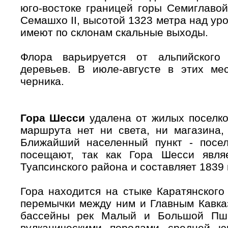
юго-востоке границей горы Семиглавой
Семашхо II, высотой 1323 метра над ур
имеют по склонам скальные выходы.
Флора варьируется от альпийского
деревьев. В июле-августе в этих мес
черника.
Гора Шесси
удалена от жилых поселков
маршрута нет ни света, ни магазина,
Ближайший населенный пункт - посе
посещают, так как Гора Шесси явля
Туапсинского района и составляет 1839
Гора находится на стыке Каратянского
перемычки между ним и Главным Кавка
бассейны рек Малый и Большой Пш
вулканическими породами средней ю