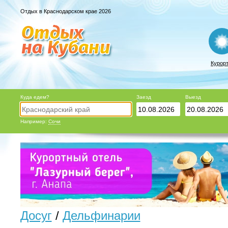
Отдых в Краснодарском крае 2026
Курор
Куда едем?
Заезд
Выезд
Например:
Сочи
Досуг
/
Дельфинарии