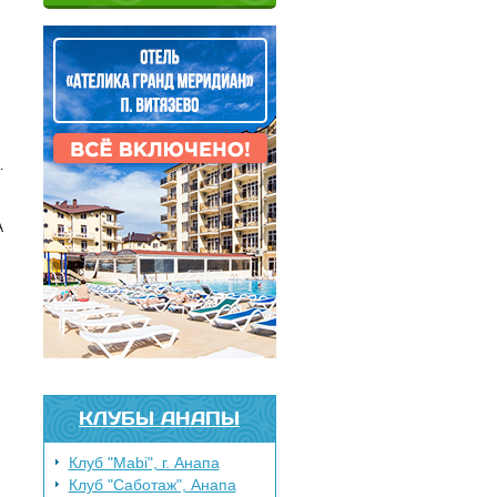
.
А
КЛУБЫ АНАПЫ
Клуб "Mabi", г. Анапа
Клуб "Саботаж", Анапа