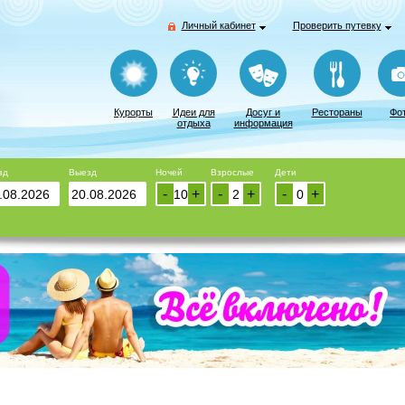
Личный кабинет
Проверить путевку
Курорты
Идеи для
Досуг и
Рестораны
Фо
отдыха
информация
зд
Выезд
Ночей
Взрослые
Дети
-
+
-
+
-
+