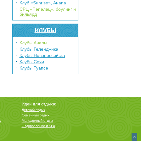
Клуб «Sunrise», Анапа
СРЦ «Пепелац», боулинг и
бильярд
КЛУБЫ
Клубы Анапы
Клубы Геленджика
Клубы Новороссийска
Клубы Сочи
Клубы Туапсе
Идеи для отдыха:
Детский отдых
Семейный отдых
ь
Молодежный отдых
Оздоровление и SPA