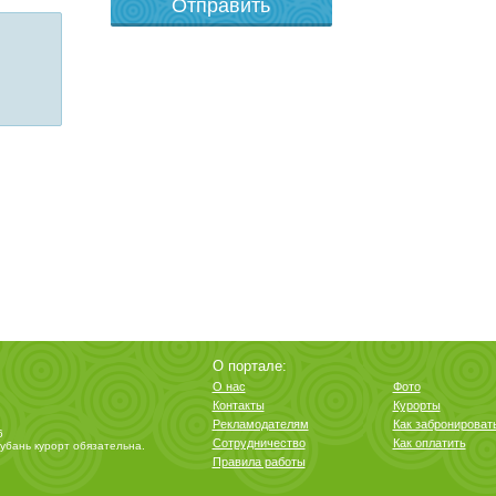
О портале:
О нас
Фото
Контакты
Курорты
Рекламодателям
Как забронироват
6
Сотрудничество
Как оплатить
убань курорт
обязательна.
Правила работы