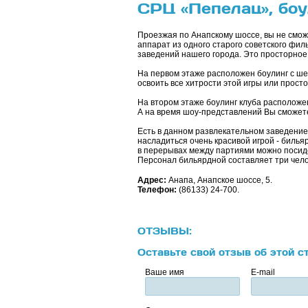
СРЦ «Пепелац», боу
Проезжая по Анапскому шоссе, вы не смо
аппарат из одного старого советского фил
заведений нашего города. Это просторное 
На первом этаже расположен боулинг с шес
освоить все хитрости этой игры или просто
На втором этаже боулинг клуба расположе
А на время шоу-представлений Вы сможете
Есть в данном развлекательном заведение 
насладиться очень красивой игрой - билья
в перерывах между партиями можно посиде
Персонал бильярдной составляет три чело
Адрес:
Анапа, Анапское шоссе, 5.
Телефон:
(86133) 24-700.
ОТЗЫВЫ:
Оставьте свой отзыв об этой с
Ваше имя
E-mail