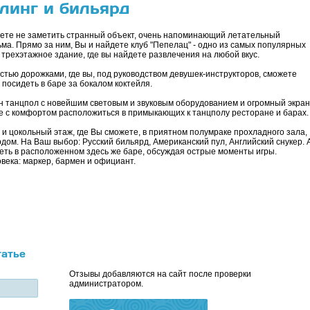
линг и бильярд
жете не заметить странный объект, очень напоминающий летательный
ьма. Прямо за ним, Вы и найдете клуб "Пепелац" - одно из самых популярных
трехэтажное здание, где вы найдете развлечения на любой вкус.
тью дорожками, где вы, под руководством девушек-инструкторов, сможете
 посидеть в баре за бокалом коктейля.
н танцпол с новейшим световым и звуковым оборудованием и огромный экран
 с комфортом расположиться в примыкающих к танцполу ресторане и барах.
и цокольный этаж, где Вы сможете, в приятном полумраке прохладного зала,
рдом. На Ваш выбор: Русский бильярд, Американский пул, Английский снукер. 
ть в расположенном здесь же баре, обсуждая острые моменты игры.
века: маркер, бармен и официант.
татье
Отзывы добавляются на сайт после проверки
администратором.