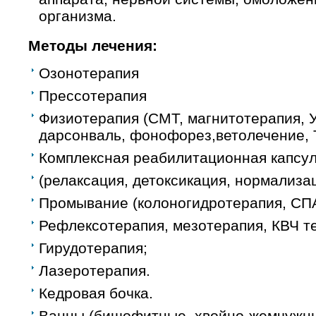
организма.
Методы лечения:
Озонотерапия
Прессотерапия
Физиотерапия (СМТ, магнитотерапия, 
дарсонваль, фонофорез,ветолечение, 
Комплексная реабилитационная капсу
(релаксация, детоксикация, нормализац
Промывание (колоногидротерапия, СП
Рефлексотерапия, мезотерапия, КВЧ т
Гирудотерапия;
Лазеротерапия.
Кедровая бочка.
Ванны (бишофитные, хвойно-жемчужн