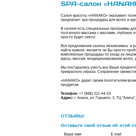
SPA-салон «HANAKO
Салон красоты «HANAKO» оказывает полны
предлагает spа процедуры для волос и кур
В салоне есть специальные программы для 
поэтапного массажа с маслами, глубокое о
просто будет сиять!
Все предложения салона эксклюзивны и ра
найти нужное: желаете ли Вы просто прой
комплексные процедуры по уходу за лицо
курсы, массаж, кондиционирование волос,
Мы постарались учесть все Ваши предпоч
прекрасного образа. Сохранение свежести,
«HANAKO» дарит своим посетителям возмо
продуктов.
Телефон:
+7 (988) 311-44-33
Адрес:
г. Анапа, ул. Горького, 3, ТЦ "Алиса
ОТЗЫВЫ:
Оставьте свой отзыв об этой с
Ваше имя
E-mail