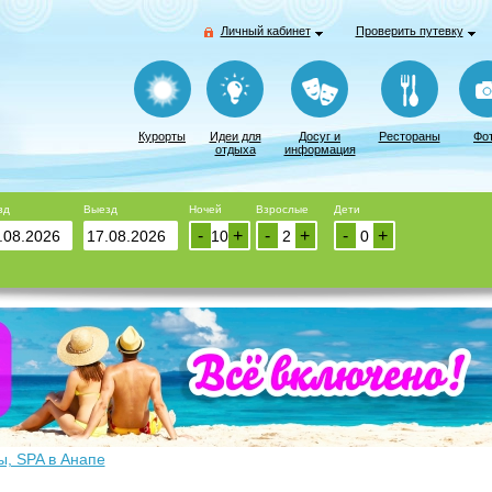
Личный кабинет
Проверить путевку
Курорты
Идеи для
Досуг и
Рестораны
Фо
отдыха
информация
зд
Выезд
Ночей
Взрослые
Дети
-
+
-
+
-
+
ы, SPA в Анапе