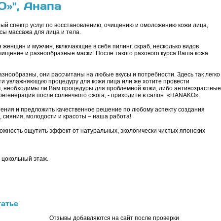
»", Анапа
й спектр услуг по восстановлению, очищению и омоложению кожи лица,
сы массажа для лица и тела.
женщин и мужчин, включающие в себя пилинг, скраб, несколько видов
чищение и разнообразные маски. После такого разового курса Ваша кожа
знообразны, они рассчитаны на любые вкусы и потребности. Здесь так легко
ти увлажняющую процедуру для кожи лица или же хотите провести
м, необходимы ли Вам процедуры для проблемной кожи, либо антивозрастные
 регенерация после солнечного ожога, - приходите в салон «HANAKO».
тения и предложить качественное решение по любому аспекту создания
 сияния, молодости и красоты – наша работа!
жность ощутить эффект от натуральных, экологически чистых японских
", цокольный этаж.
татье
Отзывы добавляются на сайт после проверки