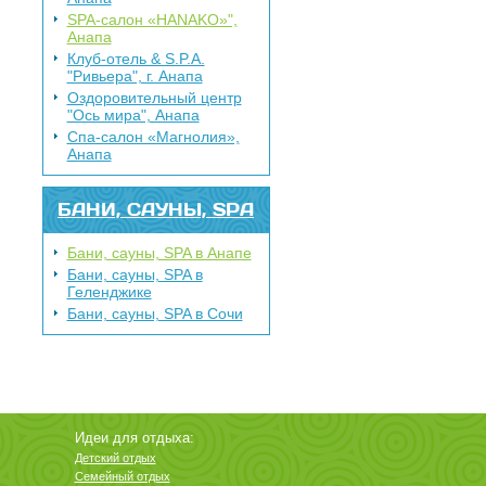
SPA-салон «HANAKO»",
Анапа
Клуб-отель & S.P.A.
"Ривьера", г. Анапа
Оздоровительный центр
"Ось мира", Анапа
Спа-салон «Магнолия»,
Анапа
БАНИ, САУНЫ, SPA
Бани, сауны, SPA в Анапе
Бани, сауны, SPA в
Геленджике
Бани, сауны, SPA в Сочи
Идеи для отдыха:
Детский отдых
Семейный отдых