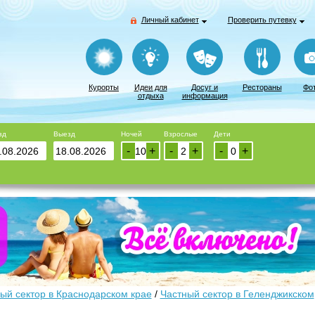
Личный кабинет
Проверить путевку
Курорты
Идеи для
Досуг и
Рестораны
Фо
отдыха
информация
зд
Выезд
Ночей
Взрослые
Дети
-
+
-
+
-
+
ый сектор в Краснодарском крае
/
Частный сектор в Геленджикском