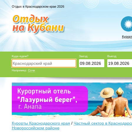
Отдых в Краснодарском крае 2026
Курор
Куда едем?
Заезд
Выезд
Например:
Сочи
Курорты Краснодарского края
/
Частный сектор в Краснодарс
Новороссийском районе