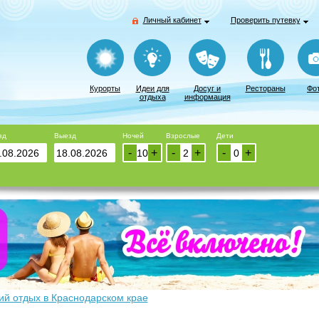
Личный кабинет
Проверить путевку
Курорты
Идеи для
Досуг и
Рестораны
Фо
отдыха
информация
зд
Выезд
Ночей
Взрослые
Дети
-
+
-
+
-
+
ий отдых в Краснодарском крае