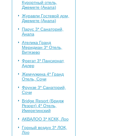
Курортный отель,
Джемете (Анапа)
Журавли
Гостевой дом,
Джемете (Анапа)
Парус 3*
Санаторий,
Анапа
Ателика Гранд
Меридиан 3*
Отель,
Витязево
Фрегат 3*
Пансионат,
Адлер
Жемчужина 4*
Гранд
Отель, Сочи
Фрунзе 3*
Санаторий,
Сочи
Bridge Resort (Бридж
Резорт) 4*
Отель,
Имеретинский
АКВАЛОО 3*
КСКК, Лоо
Горный воздух 3*
ЛОК,
Лоо