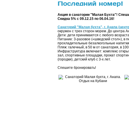
Последний номер!
Акция в санатории "Малая Бухта"! Спеши
Скидка 5% с 09.12.15 по 06.04.16!
Санаторий "Малая бухта", г. Анапа (центр
окружен с трех сторон морем. До центра Ан
Дети: дети принимаются с любого возраста
Питание: 3-разовое («шведский стол»), в
прохладительные безалкогольные напитки, 
Пляж: галечный, в 50 м от санатория, в 100
Инфраструктура включает: комплекс откры
зал, спортивные площадки, прокат спортин
(городки), детский клуб с 3-х лет.
Спешите бронировать!