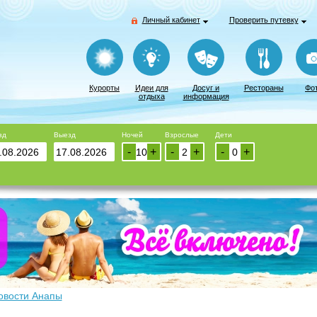
Личный кабинет
Проверить путевку
Курорты
Идеи для
Досуг и
Рестораны
Фо
отдыха
информация
зд
Выезд
Ночей
Взрослые
Дети
-
+
-
+
-
+
овости Анапы