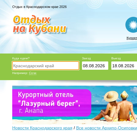
Отдых в Краснодарском крае 2026
Курор
Куда едем?
Заезд
Выезд
Например:
Сочи
Новости Краснодарского края
/
Все новости Архипо-Осиповк