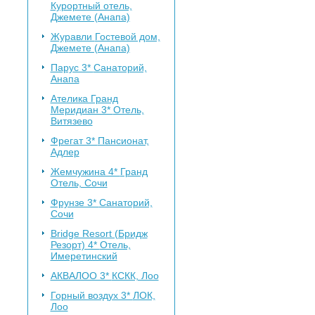
Курортный отель,
Джемете (Анапа)
Журавли
Гостевой дом,
Джемете (Анапа)
Парус 3*
Санаторий,
Анапа
Ателика Гранд
Меридиан 3*
Отель,
Витязево
Фрегат 3*
Пансионат,
Адлер
Жемчужина 4*
Гранд
Отель, Сочи
Фрунзе 3*
Санаторий,
Сочи
Bridge Resort (Бридж
Резорт) 4*
Отель,
Имеретинский
АКВАЛОО 3*
КСКК, Лоо
Горный воздух 3*
ЛОК,
Лоо