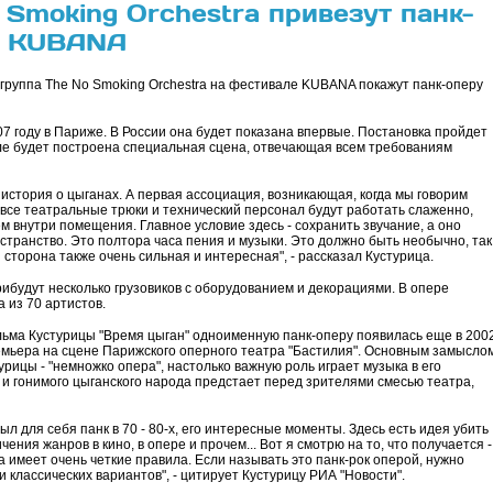
 Smoking Orchestra привезут панк-
ь KUBANA
группа The No Smoking Orchestra на фестивале KUBANA покажут панк-оперу
7 году в Париже. В России она будет показана впервые. Постановка пройдет
але будет построена специальная сцена, отвечающая всем требованиям
 история о цыганах. А первая ассоциация, возникающая, когда мы говорим
и все театральные трюки и технический персонал будут работать слаженно,
ем внутри помещения. Главное условие здесь - сохранить звучание, а оно
транство. Это полтора часа пения и музыки. Это должно быть необычно, так
сторона также очень сильная и интересная", - рассказал Кустурица.
ибудут несколько грузовиков с оборудованием и декорациями. В опере
 из 70 артистов.
льма Кустурицы "Время цыган" одноименную панк-оперу появилась еще в 200
ремьера на сцене Парижского оперного театра "Бастилия". Основным замысло
урицы - "немножко опера", настолько важную роль играет музыка в его
и гонимого цыганского народа предстает перед зрителями смесью театра,
ыл для себя панк в 70 - 80-х, его интересные моменты. Здесь есть идея убить
ения жанров в кино, в опере и прочем... Вот я смотрю на то, что получается -
а имеет очень четкие правила. Если называть это панк-рок оперой, нужно
 классических вариантов", - цитирует Кустурицу РИА "Новости".