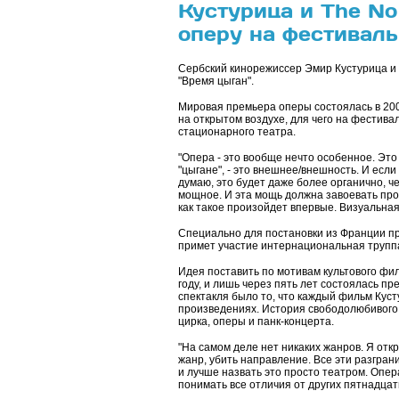
Кустурица и The No
оперу на фестивал
Сербский кинорежиссер Эмир Кустурица и 
"Время цыган".
Мировая премьера оперы состоялась в 200
на открытом воздухе, для чего на фестив
стационарного театра.
"Опера - это вообще нечто особенное. Это
"цыгане", - это внешнее/внешность. И есл
думаю, это будет даже более органично, ч
мощное. И эта мощь должна завоевать прос
как такое произойдет впервые. Визуальная 
Специально для постановки из Франции пр
примет участие интернациональная труппа
Идея поставить по мотивам культового фи
году, и лишь через пять лет состоялась п
спектакля было то, что каждый фильм Куст
произведениях. История свободолюбивого 
цирка, оперы и панк-концерта.
"На самом деле нет никаких жанров. Я откр
жанр, убить направление. Все эти разгранич
и лучше назвать это просто театром. Опер
понимать все отличия от других пятнадцати