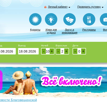
Личный кабинет
Проверить путевку
Курорты
Идеи для
Досуг и
Рестораны
Фо
отдыха
информация
зд
Выезд
Ночей
Взрослые
Дети
-
+
-
+
-
+
овости Благовещенской