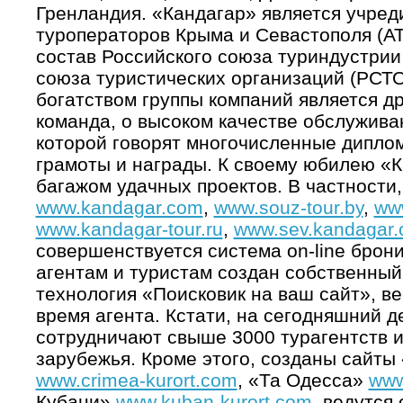
Гренландия. «Кандагар» является учре
туроператоров Крыма и Севастополя (АТ
состав Российского союза туриндустрии
союза туристических организаций (РСТО
богатством группы компаний является 
команда, о высоком качестве обслужива
которой говорят многочисленные дипло
грамоты и награды. К своему юбилею «
багажом удачных проектов. В частности
www.kandagar.com
,
www.souz-tour.by
,
www
www.kandagar-tour.ru
,
www.sev.kandagar
совершенствуется система оn-line брон
агентам и туристам создан собственный 
технология «Поисковик на ваш сайт», в
время агента. Кстати, на сегодняшний д
сотрудничают свыше 3000 турагентств и
зарубежья. Кроме этого, созданы сайт
www.crimea-kurort.com
, «Та Одесса»
www
Кубани»
www.kuban-kurort.com
, ведутся