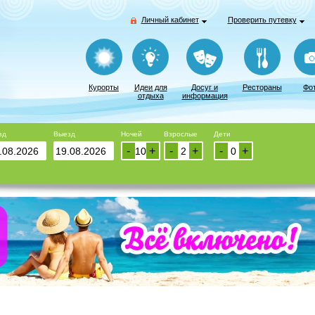
Личный кабинет
Проверить путевку
Курорты
Идеи для
Досуг и
Рестораны
Фо
отдыха
информация
зд
Выезд
Ночей
Взрослые
Дети
-
+
-
+
-
+