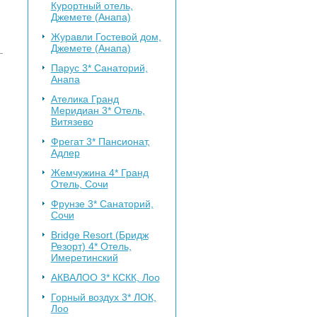
Курортный отель,
Джемете (Анапа)
Журавли
Гостевой дом,
Джемете (Анапа)
Парус 3*
Санаторий,
Анапа
Ателика Гранд
Меридиан 3*
Отель,
Витязево
Фрегат 3*
Пансионат,
Адлер
Жемчужина 4*
Гранд
Отель, Сочи
Фрунзе 3*
Санаторий,
Сочи
Bridge Resort (Бридж
Резорт) 4*
Отель,
Имеретинский
АКВАЛОО 3*
КСКК, Лоо
Горный воздух 3*
ЛОК,
Лоо