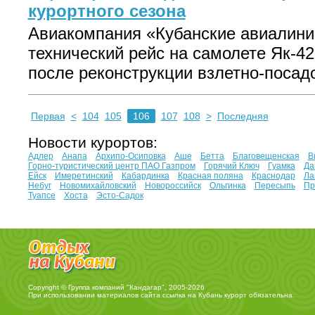
курортного сезона
Авиакомпания «Кубанские авиалини
технический рейс на самолете Як-42
после реконструкции взлетно-посадо
Первая
<
104
105
106
107
108
>
Последняя
Новости курортов:
Адлер
Анапа
Архипо-Осиповка
Аше
Бетта
Благовещенская
В
Горно-туристический центр ПАО Газпром
Горячий Ключ
Гуамка
Да
Ейск
Имеретинский
Кабардинка
Красная поляна
Краснодар
Ла
Небуг
Новомихайловский
Новороссийск
Ольгинка
Пересыпь
Пр
Туапсе
Хоста
Эсто-Садок
Copyright © Группа компаний "Кандагар", 2005-2026
При использовании материалов сайта ссылка на
Кубань курорт
обязательна.