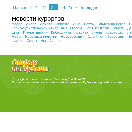
Первая
<
21
22
23
24
25
>
Последняя
Новости курортов:
Адлер
Анапа
Архипо-Осиповка
Аше
Бетта
Благовещенская
В
Горно-туристический центр ПАО Газпром
Горячий Ключ
Гуамка
Да
Ейск
Имеретинский
Кабардинка
Красная поляна
Краснодар
Ла
Небуг
Новомихайловский
Новороссийск
Ольгинка
Пересыпь
Пр
Туапсе
Хоста
Эсто-Садок
Copyright © Группа компаний "Кандагар", 2005-2026
При использовании материалов сайта ссылка на
Кубань курорт
обязательна.