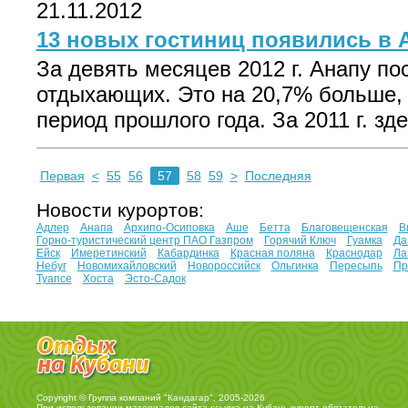
21.11.2012
13 новых гостиниц появились в А
За девять месяцев 2012 г. Анапу по
отдыхающих. Это на 20,7% больше,
период прошлого года. За 2011 г. зде
Первая
<
55
56
57
58
59
>
Последняя
Новости курортов:
Адлер
Анапа
Архипо-Осиповка
Аше
Бетта
Благовещенская
В
Горно-туристический центр ПАО Газпром
Горячий Ключ
Гуамка
Да
Ейск
Имеретинский
Кабардинка
Красная поляна
Краснодар
Ла
Небуг
Новомихайловский
Новороссийск
Ольгинка
Пересыпь
Пр
Туапсе
Хоста
Эсто-Садок
Copyright © Группа компаний "Кандагар", 2005-2026
При использовании материалов сайта ссылка на
Кубань курорт
обязательна.