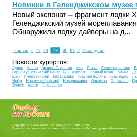
Новинки в Геленджикском музее
Новый экспонат – фрагмент лодки XV
Геленджикский музей мореплавания 
Обнаружили лодку дайверы на д...
Первая
<
77
78
79
80
81
>
Последняя
Новости курортов:
Адлер
Анапа
Архипо-Осиповка
Аше
Бетта
Благовещенская
В
Горно-туристический центр ПАО Газпром
Горячий Ключ
Гуамка
Да
Ейск
Имеретинский
Кабардинка
Красная поляна
Краснодар
Ла
Небуг
Новомихайловский
Новороссийск
Ольгинка
Пересыпь
Пр
Туапсе
Хоста
Эсто-Садок
Copyright © Группа компаний "Кандагар", 2005-2026
При использовании материалов сайта ссылка на
Кубань курорт
обязательна.