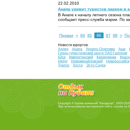
22.02.2010
Анапа удивит туристов парком в 
В Анапе к началу летнего сезона пл
сообщает пресс-служба мэрии. По зад
Первая
<
84
85
86
87
88
>
По
Новости курортов:
Адлер
Анапа
Архипо-Осиповка
Аше
Горно-туристический центр ПАО Газпром
Ейск
Имеретинский
Кабардинка
Красн
Небуг
Новомихайловский
Новороссийск
Туапсе
Хоста
Эсто-Садок
Copyright © Группа компаний "Кандагар", 2005-202
При использовании материалов сайта ссылка на
К