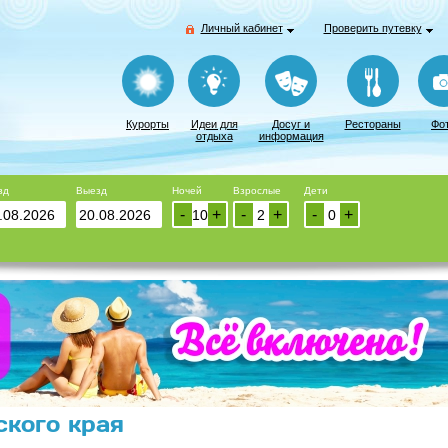
Личный кабинет
Проверить путевку
Курорты
Идеи для
Досуг и
Рестораны
Фо
отдыха
информация
зд
Выезд
Ночей
Взрослые
Дети
-
+
-
+
-
+
кого края