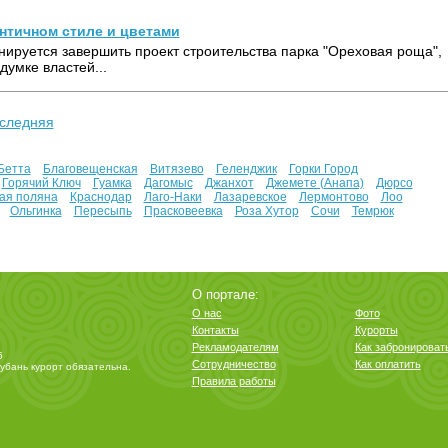
античном стиле и цветами
анируется завершить проект строительства парка "Ореховая роща",
умке властей...
следняя
Бетта
Благовещенская
Витязево
Геленджик
Горки Город
Горячий Ключ
Гуамка
Дагомыс
Джанхот
Джемете (Анапа)
Дюрсо
ая поляна
Краснодар
Лаго-Наки
Лазаревское
Лермонтово
Лоо
Ольгинка
Пересыпь
Прасковеевка
Роза Хутор
Сочи
Темрюк
О портале:
О нас
Фото
Контакты
Курорты
Рекламодателям
Как забронироват
6
Сотрудничество
Как оплатить
убань курорт
обязательна.
Правила работы