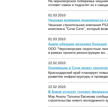
На черноморское побережье хищников
отловят самок и подселят их к самцам
01.03.2010
Чешская компания подключится к 
Чешская строительная компания PSJ
комплекса "Сочи Сити", который возво
01.03.2010
Анапе обещано круизное будущее
ООО "Черноморские скоростные линии
в рамках проекта реконструкции мо...
22.02.2010
Олимпиада в Сочи может увеличит
Краснодарский край планирует повыси
развитию инфраструктуры и проведе
22.02.2010
В Анапе устроят тусовку федерал
Мэр Анапы Татьяна Евсикова сообщи
строительства нового молодежного к