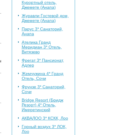
Курортный отель,
Джемете (Анапа)
Журавли
Гостевой дом,
Джемете (Анапа)
Парус 3*
Санаторий,
Анапа
Ателика Гранд
Меридиан 3*
Отель,
Витязево
Фрегат 3*
Пансионат,
ы
Адлер
Жемчужина 4*
Гранд
Отель, Сочи
Фрунзе 3*
Санаторий,
Сочи
Bridge Resort (Бридж
Резорт) 4*
Отель,
Имеретинский
АКВАЛОО 3*
КСКК, Лоо
Горный воздух 3*
ЛОК,
Лоо