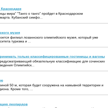
в Краснодаре
ицы мира" "Танго о танго" пройдет в Краснодарском
марта. Кубанский симфо...
ского музея
кроется филиал лозаннского олимпийского музея, который уже
итета туризма и ...
принимать только классифицированные гостиницы и вагоны
 предусматривающий обязательную классификацию для сочинских
оведения Олимпийск...
ую
иной 50 м, которая будет сооружена на намывной территории и
иона. Кроме того, ...
ляцию леопардов