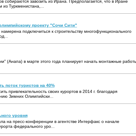
 собираются завозить из Ирана. Предполагается, что в Иране
 из Туркменистана,...
олимпийскому проекту "Сочи Сити"
 намерена подключиться к строительству многофункционального
д...
" (Анапа) в марте этого года планирует начать монтажные работ
ь поток туристов на 40%
ть привлекательность своих курортов в 2014 г. благодаря
нию Зимних Олимпийски...
ьного уровня
ла на пресс-конференции в агентстве Интерфакс о начале
урорта федерального уро...