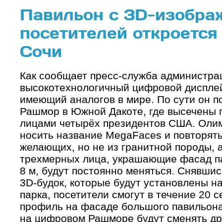
Павильон с 3D-изобра
посетителей откроется
Сочи
Как сообщает пресс-служба администрац
высокотехнологичный цифровой дисплей
имеющий аналогов в мире. По сути он п
Рашмор в Южной Дакоте, где высечены 
лицами четырёх президентов США. Оли
носить название MegaFaces и повторять
желающих, но не из гранитной породы, а
трехмерных лица, украшающие фасад п
8 м, будут постоянно меняться. Снявшис
3D-будок, которые будут установлены н
парка, посетители смогут в течение 20 
профиль на фасаде большого павильона
на цифровом Рашморе будут сменять др