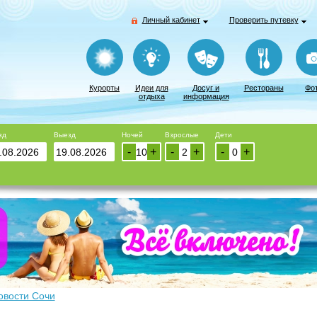
Личный кабинет
Проверить путевку
Курорты
Идеи для
Досуг и
Рестораны
Фо
отдыха
информация
зд
Выезд
Ночей
Взрослые
Дети
-
+
-
+
-
+
овости Сочи