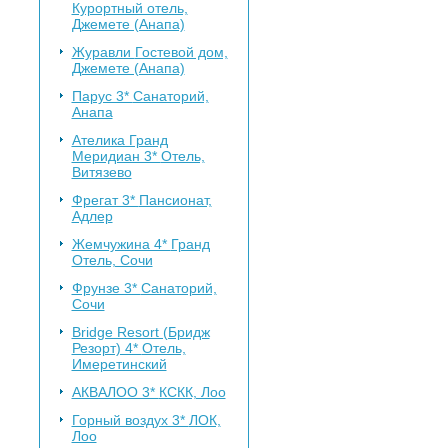
Курортный отель,
Джемете (Анапа)
Журавли
Гостевой дом,
Джемете (Анапа)
Парус 3*
Санаторий,
Анапа
Ателика Гранд
Меридиан 3*
Отель,
Витязево
Фрегат 3*
Пансионат,
Адлер
Жемчужина 4*
Гранд
Отель, Сочи
Фрунзе 3*
Санаторий,
Сочи
Bridge Resort (Бридж
Резорт) 4*
Отель,
Имеретинский
АКВАЛОО 3*
КСКК, Лоо
Горный воздух 3*
ЛОК,
Лоо