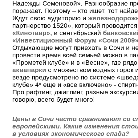
Надежды Семеновой». Разнообразие пр
поражает. Поэтому – кто ищет, тот найде
Ждут свою аудиторию и
железнодорож
партнерство 1520», который проводится 
«Кинотавр»,
и сентябрьский
банковски
«Инвестиционный Форум «Сочи 2009»
Отдыхающие могут приехать в Сочи и не
провести время всей семьей можно в па
«Прометей клубе» и в «Весне», где ря
аквапарки
с множеством водных горок 
везде предусмотрено по системе «шведс
клубе» 4* еще и «все включено» - спирт
Про рафтинг, джиппинг, разные экскурсии
говорю, всего будет много!
Цены в Сочи часто сравнивают со с
европейскими. Какие изменения сто
в условиях экономического спада?