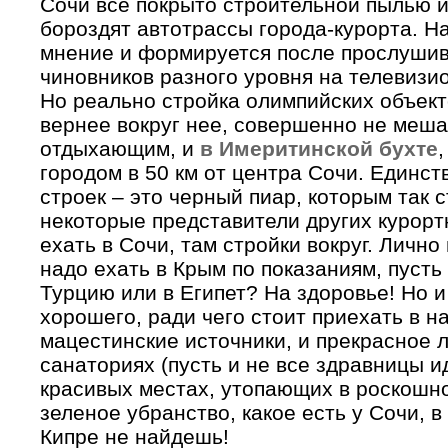
Сочи все покрыто строительной пылью и
бороздят автотрассы города-курорта. Н
мнение и формируется после прослушив
чиновников разного уровня на телевизи
Но реально стройка олимпийских объек
вернее вокруг нее, совершенно не меш
отдыхающим, и
в Имеритинской бухте
городом в 50 км от центра Сочи. Единс
строек – это черный пиар, которым так 
некоторые представители других курорт
ехать в Сочи, там стройки вокруг. Лично
надо ехать в Крым по показаниям, пусть 
Турцию или в Египет? На здоровье! Но и
хорошего, ради чего стоит приехать в н
мацестинские источники, и прекрасное 
санаториях (пусть и не все здравницы и
красивых местах, утопающих в роскошно
зеленое убранство, какое есть у Сочи, в
Кипре не найдешь!