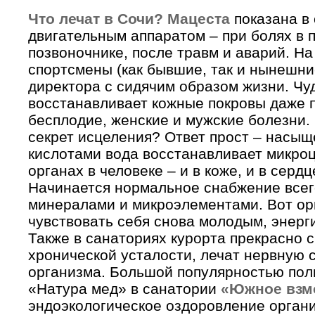
Что лечат в Сочи?
Мацеста
показана в 
двигательным аппаратом – при болях в п
позвоночнике, после травм и аварий. На
спортсмены (как бывшие, так и нынешни
директора с сидячим образом жизни. Ч
восстанавливает кожные покровы даже п
бесплодие, женские и мужские болезни. 
секрет исцеления? Ответ прост – насы
кислотами вода восстанавливает микроц
органах в человеке – и в коже, и в сердц
Начинается нормальное снабжение всего
минералами и микроэлементами. Вот ор
чувствовать себя снова молодым, энерг
Также в санаториях курорта прекрасно 
хронической усталости, лечат нервную с
организма. Большой популярностью поль
«Натура мед» в санатории
«Южное взм
эндоэкологическое оздоровление органи