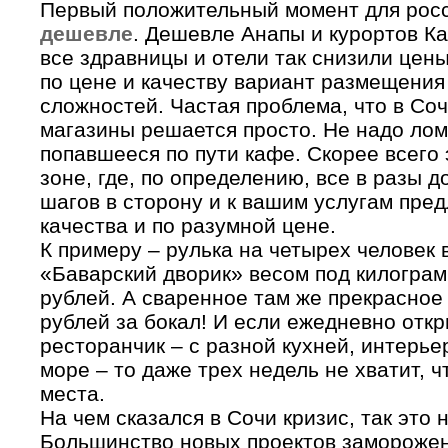
Первый положительный момент для росси
дешевле
. Дешевле Анапы и курортов К
все здравницы и отели так снизили цен
по цене и качеству вариант размещения
сложностей. Частая проблема, что в Соч
магазины решается просто. Не надо лом
попавшееся по пути кафе. Скорее всего 
зоне, где, по определению, все в разы 
шагов в сторону и к вашим услугам пре
качества и по разумной цене.
К примеру – рулька на четырех человек
«Баварский дворик» весом под килограм
рублей. А сваренное там же прекрасное
рублей за бокал! И если ежедневно отк
ресторанчик – с разной кухней, интерье
море – то даже трех недель не хватит, 
места.
На чем сказался в Сочи кризис, так это 
Большинство новых проектов заморожено