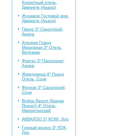
Курортный отель,
Джемете (Анапа)
Журавли
Гостевой дом,
Джемете (Анапа)
Парус 3*
Санаторий,
Анапа
Ателика Гранд
Меридиан 3*
Отель,
Витязево
Фрегат 3*
Пансионат,
Адлер
Жемчужина 4*
Гранд
Отель, Сочи
Фрунзе 3*
Санаторий,
Сочи
Bridge Resort (Бридж
Резорт) 4*
Отель,
Имеретинский
АКВАЛОО 3*
КСКК, Лоо
Горный воздух 3*
ЛОК,
Лоо