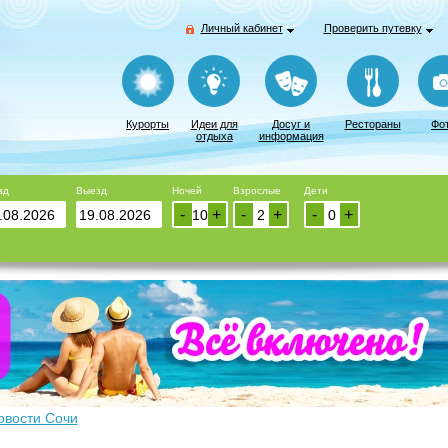
Личный кабинет
Проверить путевку
Курорты
Идеи для
Досуг и
Рестораны
Фо
отдыха
информация
зд
Выезд
Ночей
Взрослые
Дети
-
+
-
+
-
+
овости Сочи