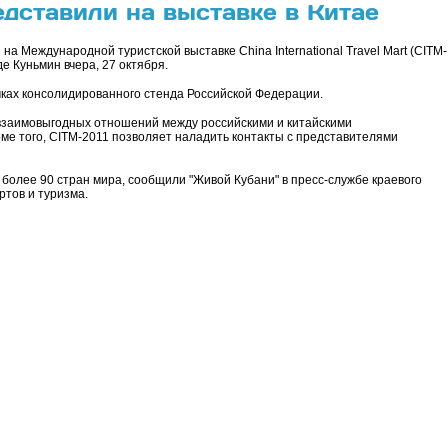
дставили на выставке в Китае
а Международной туристской выставке China International Travel Mart (CITM-
де Куньмин вчера, 27 октября.
мках консолидированного стенда Российской Федерации.
 взаимовыгодных отношений между российскими и китайскими
ме того, CITM-2011 позволяет наладить контакты с представителями
олее 90 стран мира, сообщили "Живой Кубани" в пресс-службе краевого
ртов и туризма.