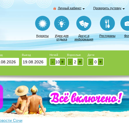
Личный кабинет
Проверить путевку
Курорты
Идеи для
Досуг и
Рестораны
Фо
отдыха
информация
зд
Выезд
Ночей
Взрослые
Дети
-
+
-
+
-
+
овости Сочи