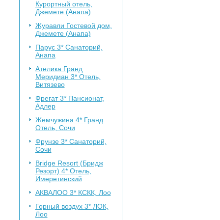
Курортный отель,
Джемете (Анапа)
Журавли
Гостевой дом,
Джемете (Анапа)
Парус 3*
Санаторий,
Анапа
Ателика Гранд
Меридиан 3*
Отель,
Витязево
Фрегат 3*
Пансионат,
Адлер
Жемчужина 4*
Гранд
Отель, Сочи
Фрунзе 3*
Санаторий,
Сочи
Bridge Resort (Бридж
Резорт) 4*
Отель,
Имеретинский
АКВАЛОО 3*
КСКК, Лоо
Горный воздух 3*
ЛОК,
Лоо