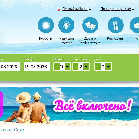
Личный кабинет
Проверить путевку
Курорты
Идеи для
Досуг и
Рестораны
Фо
отдыха
информация
зд
Выезд
Ночей
Взрослые
Дети
-
+
-
+
-
+
овости Сочи