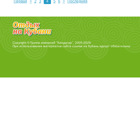
Первая
<
2
3
4
5
6
>
Последняя
Copyright © Группа компаний "Кандагар", 2005-2026
При использовании материалов сайта ссылка на
Кубань курорт
обязательна.