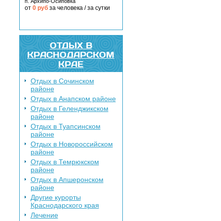
п. Архипо-Осиповка
от
0
руб
за человека / за сутки
ОТДЫХ В
КРАСНОДАРСКОМ
КРАЕ
Отдых в Сочинском
районе
Отдых в Анапском районе
Отдых в Геленджикском
районе
Отдых в Туапсинском
районе
Отдых в Новороссийском
районе
Отдых в Темрюкском
районе
Отдых в Апшеронском
районе
Другие курорты
Краснодарского края
Лечение