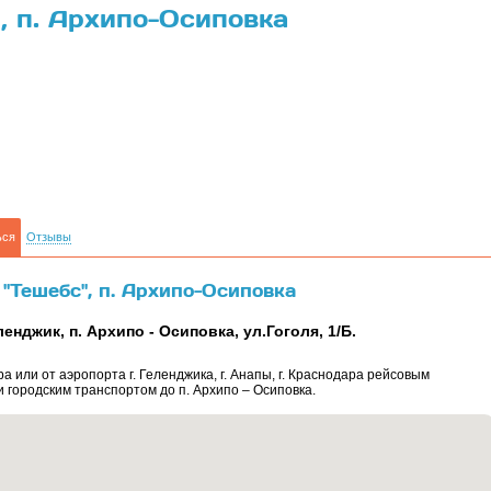
, п. Архипо-Осиповка
ься
Отзывы
 "Тешебс", п. Архипо-Осиповка
енджик, п. Архипо - Осиповка, ул.Гоголя, 1/Б.
ра или от аэропорта г. Геленджика, г. Анапы, г. Краснодара рейсовым
и городским транспортом до п. Архипо – Осиповка.