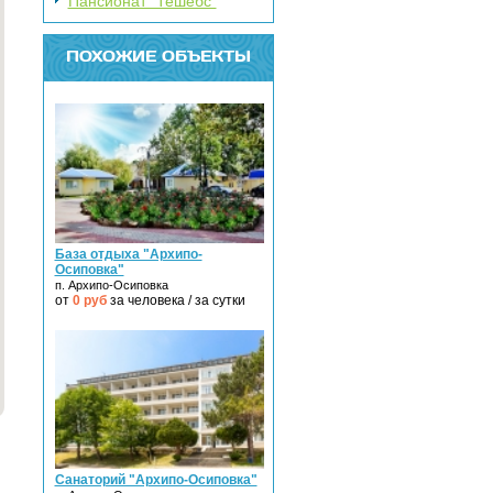
Пансионат "Тешебс"
ПОХОЖИЕ ОБЪЕКТЫ
База отдыха "Архипо-
Осиповка"
п. Архипо-Осиповка
от
0
руб
за человека / за сутки
Санаторий "Архипо-Осиповка"