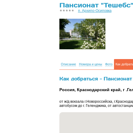
Пансионат "Тешебс"
п. Архипо-Осиповка
Описание
Номера и цены
Фото
Как добрат
Как добраться - Пансионат
Россия, Краснодарский край, г .Гел
от ж/д вокзала г.Новороссийска, г.Краснода
автобусом до г. Геленджика, от автостанци