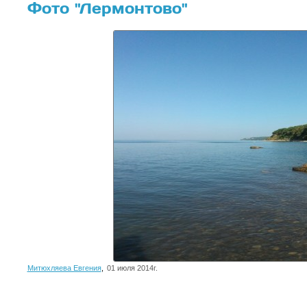
Фото "Лермонтово"
Митюхляева Евгения
,
01 июля 2014г.